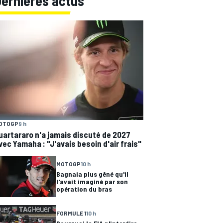
Dernières actus
OTOGP
9 h
uartararo n'a jamais discuté de 2027
vec Yamaha : "J'avais besoin d'air frais"
MOTOGP
10 h
Bagnaia plus gêné qu'il
l'avait imaginé par son
opération du bras
FORMULE 1
10 h