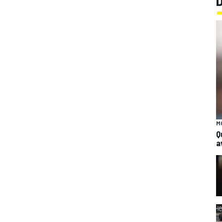
M
Q
a