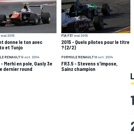
 mai 2015
FIA F3
7 mai 2015
nt donne le ton avec
2015 - Quels pilotes pour le titre
to et Tunjo
? (2/2)
LE RENAULT
19 oct. 2014
FORMULE RENAULT
18 oct. 2014
 - Merhi en pole, Gasly 3e
FR3.5 - Stevens s'impose,
le dernier round
Sainz champion