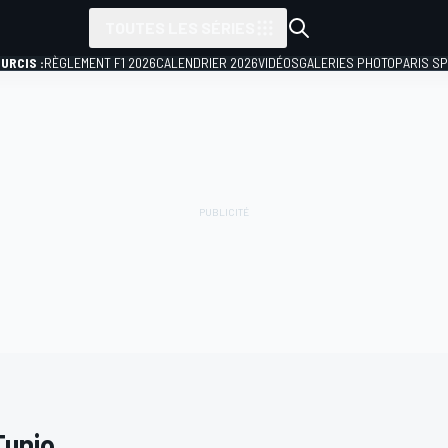
TOUTES LES SÉRIES
URCIS :
RÈGLEMENT F1 2026
CALENDRIER 2026
VIDÉOS
GALERIES PHOTO
PARIS S
Tunjo