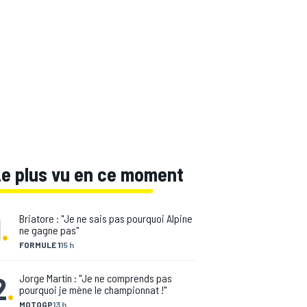
Le plus vu en ce moment
1
.
Briatore : "Je ne sais pas pourquoi Alpine
ne gagne pas"
FORMULE 1
15 h
2
.
Jorge Martín : "Je ne comprends pas
pourquoi je mène le championnat !"
MOTOGP
13 h