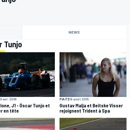
NEWS
r Tunjo
0 avr. 2016
FIA F2
19 août 2015
lone, J1 - Óscar Tunjo et
Gustav Malja et Beitske Visser
r en tête
rejoignent Trident à Spa