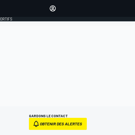
préférés
Donnez votre avis en
commentant les articles
PORTIFS
SE CONNECTER
ÉDITION
FRANCE
GARDONS LE CONTACT
OBTENIR DES ALERTES