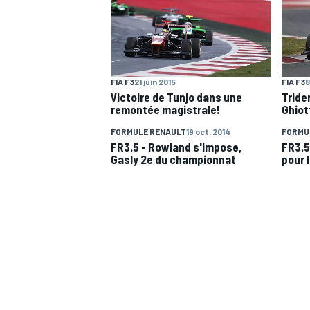
WRC
FIA F3
21 juin 2015
FIA F3
8
Victoire de Tunjo dans une
Tride
remontée magistrale!
Ghiot
FORMULE RENAULT
19 oct. 2014
FORMU
FR3.5 - Rowland s'impose,
FR3.5
Gasly 2e du championnat
pour 
WEC