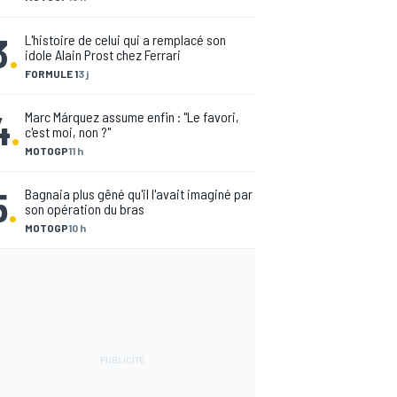
3
.
L'histoire de celui qui a remplacé son
idole Alain Prost chez Ferrari
FORMULE 1
3 j
4
.
Marc Márquez assume enfin : "Le favori,
c'est moi, non ?"
MOTOGP
11 h
5
.
Bagnaia plus gêné qu'il l'avait imaginé par
son opération du bras
MOTOGP
10 h