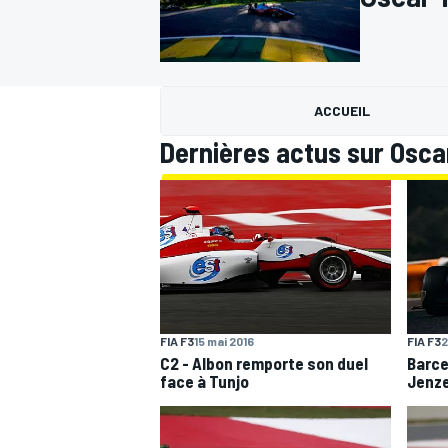
ACCUEIL
Dernières actus sur Osca
MOTOGP
FIA F3
15 mai 2016
FIA F3
2
C2 - Albon remporte son duel
Barce
face à Tunjo
Jenze