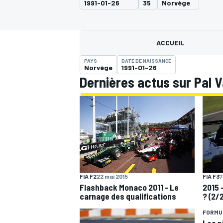
1991-01-26
35
Norvège
ACCUEIL
PAYS
DATE DE NAISSANCE
Norvège
1991-01-26
MOTOGP
Dernières actus sur Pal 
FIA F2
22 mai 2015
FIA F3
7
Flashback Monaco 2011 - Le
2015 -
carnage des qualifications
? (2/
FORMUL
Les p