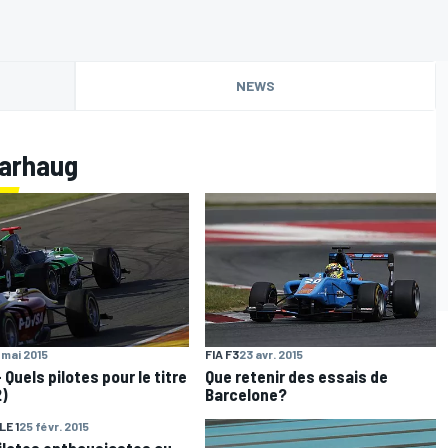
NEWS
Varhaug
 mai 2015
FIA F3
23 avr. 2015
 Quels pilotes pour le titre
Que retenir des essais de
2)
Barcelone?
E 1
25 févr. 2015
ilotes enthousiastes au