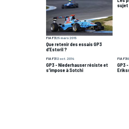
sujet
WRC
FIA F3
25 mars 2015
Que retenir des essais GP3
d’Estoril ?
FIA F3
12 oct. 2014
FIA F3
6
GP3 - Niederhauser résiste et
GP3 -
s'impose à Sotchi
Eriks
WEC