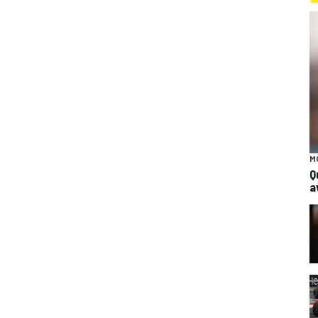
M
Q
a