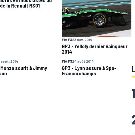
 de la Renault RS01
FIA F3
23 nov. 2014
GP3 - Yelloly dernier vainqueur
2014
 sept. 2014
FIA F3
24 août 2014
 Monza sourit à Jimmy
GP3 - Lynn assure à Spa-
son
Francorchamps