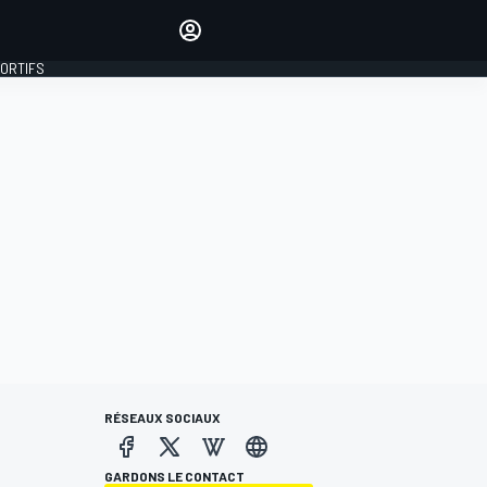
préférés
Donnez votre avis en
commentant les articles
PORTIFS
SE CONNECTER
ÉDITION
FRANCE
RÉSEAUX SOCIAUX
GARDONS LE CONTACT