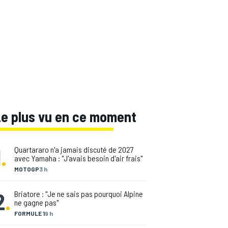
Le plus vu en ce moment
1
.
Quartararo n'a jamais discuté de 2027
avec Yamaha : "J'avais besoin d'air frais"
MOTOGP
3 h
2
.
Briatore : "Je ne sais pas pourquoi Alpine
ne gagne pas"
FORMULE 1
9 h