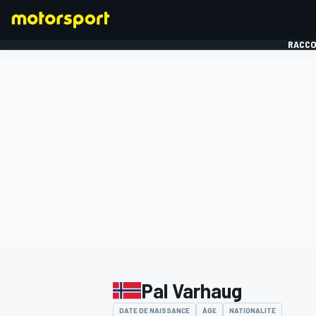
RACCO
FORMULE 1
Pal Varhaug
DATE DE NAISSANCE
ÂGE
NATIONALITÉ