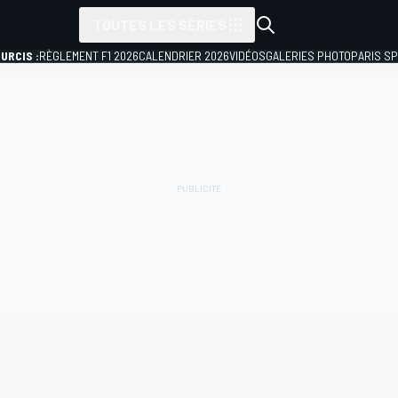
TOUTES LES SÉRIES
URCIS :
RÈGLEMENT F1 2026
CALENDRIER 2026
VIDÉOS
GALERIES PHOTO
PARIS S