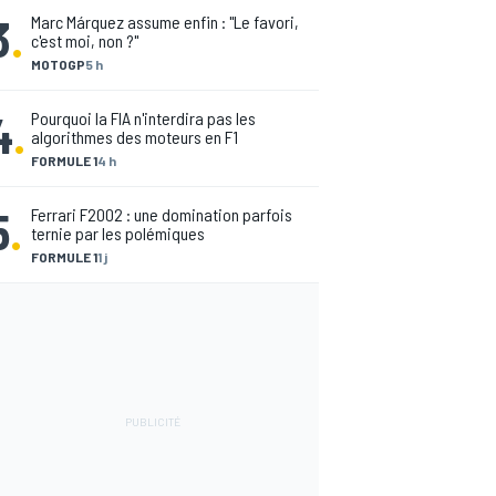
3
.
Marc Márquez assume enfin : "Le favori,
c'est moi, non ?"
MOTOGP
5 h
4
.
Pourquoi la FIA n'interdira pas les
algorithmes des moteurs en F1
FORMULE 1
4 h
5
.
Ferrari F2002 : une domination parfois
ternie par les polémiques
FORMULE 1
1 j