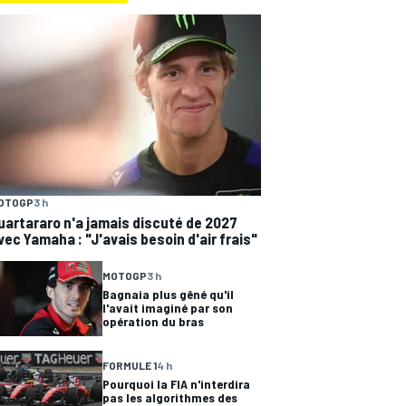
OTOGP
3 h
uartararo n'a jamais discuté de 2027
vec Yamaha : "J'avais besoin d'air frais"
MOTOGP
3 h
Bagnaia plus gêné qu'il
l'avait imaginé par son
opération du bras
FORMULE 1
4 h
Pourquoi la FIA n'interdira
pas les algorithmes des