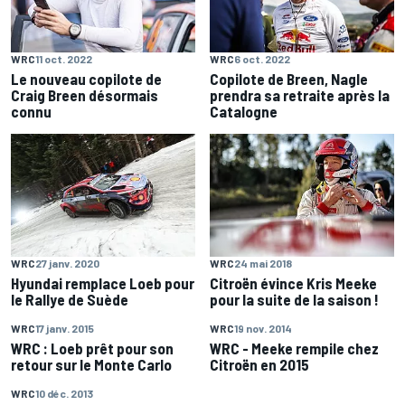
WRC
11 oct. 2022
WRC
6 oct. 2022
Le nouveau copilote de
Copilote de Breen, Nagle
Craig Breen désormais
prendra sa retraite après la
connu
Catalogne
WRC
27 janv. 2020
WRC
24 mai 2018
Hyundai remplace Loeb pour
Citroën évince Kris Meeke
le Rallye de Suède
pour la suite de la saison !
WRC
17 janv. 2015
WRC
19 nov. 2014
WRC : Loeb prêt pour son
WRC - Meeke rempile chez
retour sur le Monte Carlo
Citroën en 2015
WRC
10 déc. 2013