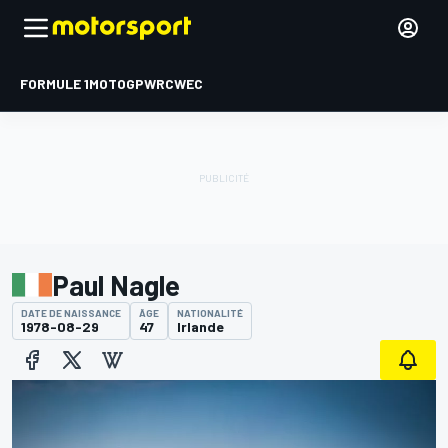
FORMULE 1
MOTOGP
WRC
WEC
Paul Nagle
DATE DE NAISSANCE
ÂGE
NATIONALITÉ
1978-08-29
47
Irlande