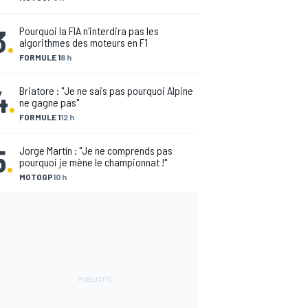
3
.
Pourquoi la FIA n'interdira pas les
algorithmes des moteurs en F1
FORMULE 1
8 h
4
.
Briatore : "Je ne sais pas pourquoi Alpine
ne gagne pas"
FORMULE 1
12 h
5
.
Jorge Martín : "Je ne comprends pas
pourquoi je mène le championnat !"
MOTOGP
10 h