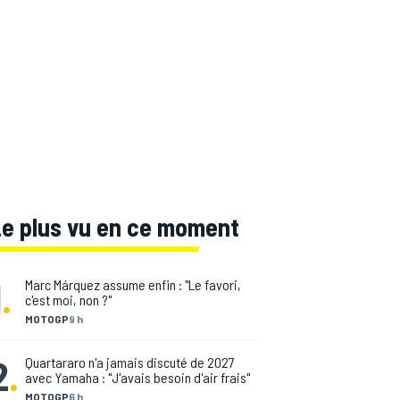
Le plus vu en ce moment
1
.
Marc Márquez assume enfin : "Le favori,
c'est moi, non ?"
MOTOGP
9 h
2
.
Quartararo n'a jamais discuté de 2027
avec Yamaha : "J'avais besoin d'air frais"
MOTOGP
6 h