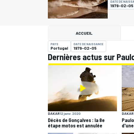
DATE DE NAISS
1979-02-05
ACCUEIL
PAYS
DATE DE NAISSANCE
MOTOGP
Portugal
1979-02-05
Dernières actus sur Paul
DAKAR
12 janv. 2020
DAKAR
Décès de Gonçalves : la 8e
Paulo
étape motos est annulée
d'une