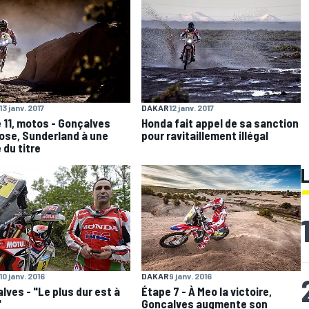
13 janv. 2017
DAKAR
12 janv. 2017
 11, motos - Gonçalves
Honda fait appel de sa sanction
ose, Sunderland à une
pour ravitaillement illégal
 du titre
10 janv. 2016
DAKAR
9 janv. 2016
lves - "Le plus dur est à
Étape 7 - À Meo la victoire,
"
Goncalves augmente son