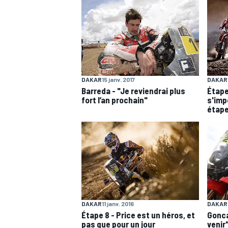
WRC
DAKAR
15 janv. 2017
DAKAR
Barreda - "Je reviendrai plus
Étape
fort l’an prochain"
s'imp
étape
WEC
DAKAR
11 janv. 2016
DAKAR
Étape 8 - Price est un héros, et
Gonca
pas que pour un jour
venir