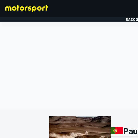
RACCO
FORMULE 1
Pau