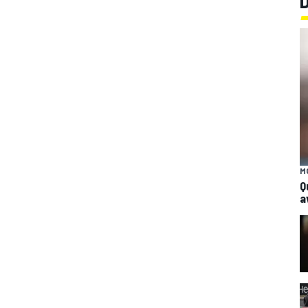
M
Q
a