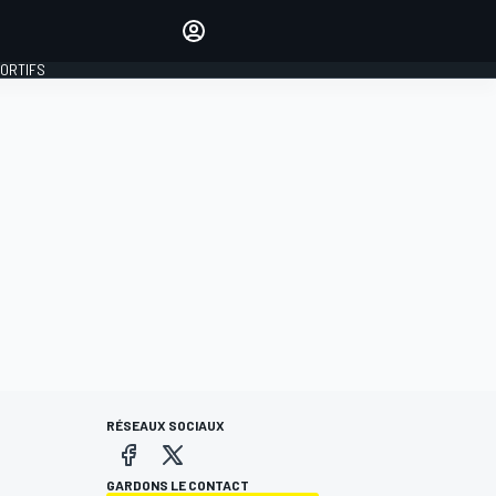
préférés
Donnez votre avis en
commentant les articles
PORTIFS
SE CONNECTER
ÉDITION
FRANCE
RÉSEAUX SOCIAUX
GARDONS LE CONTACT