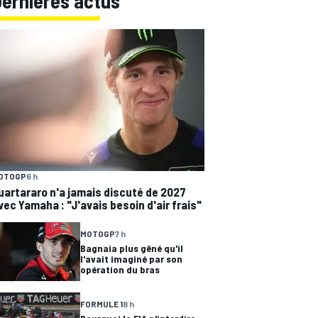
Dernières actus
OTOGP
6 h
uartararo n'a jamais discuté de 2027
vec Yamaha : "J'avais besoin d'air frais"
MOTOGP
7 h
Bagnaia plus gêné qu'il
l'avait imaginé par son
opération du bras
FORMULE 1
8 h