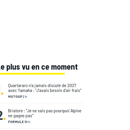
Le plus vu en ce moment
1
.
Quartararo n'a jamais discuté de 2027
avec Yamaha : "J'avais besoin d'air frais"
MOTOGP
2 h
2
.
Briatore : "Je ne sais pas pourquoi Alpine
ne gagne pas"
FORMULE 1
8 h