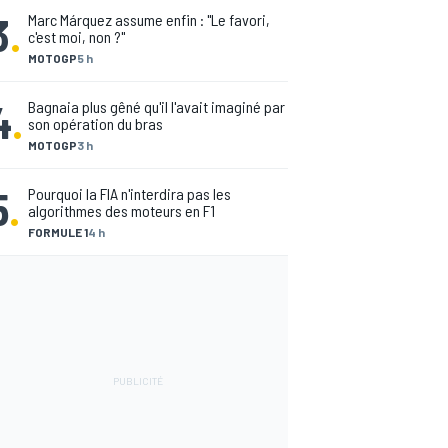
3
.
Marc Márquez assume enfin : "Le favori,
c'est moi, non ?"
MOTOGP
5 h
4
.
Bagnaia plus gêné qu'il l'avait imaginé par
son opération du bras
MOTOGP
3 h
5
.
Pourquoi la FIA n'interdira pas les
algorithmes des moteurs en F1
FORMULE 1
4 h