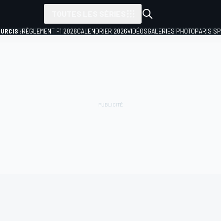
TOUTES LES SÉRIES
URCIS :
RÈGLEMENT F1 2026
CALENDRIER 2026
VIDÉOS
GALERIES PHOTO
PARIS S