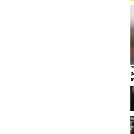
M
Q
a