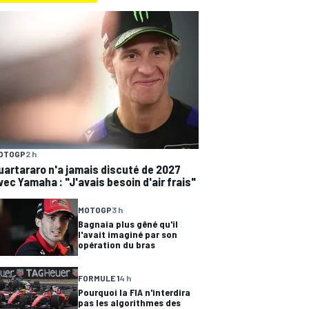
OTOGP
2 h
uartararo n'a jamais discuté de 2027
vec Yamaha : "J'avais besoin d'air frais"
MOTOGP
3 h
Bagnaia plus gêné qu'il
l'avait imaginé par son
opération du bras
FORMULE 1
4 h
Pourquoi la FIA n'interdira
pas les algorithmes des