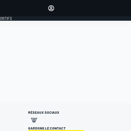
préférés
Donnez votre avis en
commentant les articles
PORTIFS
SE CONNECTER
ÉDITION
FRANCE
RÉSEAUX SOCIAUX
GARDONS LE CONTACT