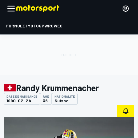
FORMULE 1
MOTOGP
WRC
WEC
Randy Krummenacher
DATE DE NAISSANCE
ÂGE
NATIONALITÉ
1990-02-24
36
Suisse