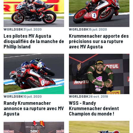
WORLDSBK
31 juil. 2020
WORLDSBK
15 juil. 2020
Les pilotes MV Agusta
Krummenacher apporte des
disqualifiés de la manche de
précisions sur sa rupture
Phillip Island
avec MV Agusta
WORLDSBK
10 juil. 2020
WORLDSBK
26 oct. 2019
Randy Krummenacher
WSS - Randy
annonce sa rupture avec MV
Krummenacher devient
Agusta
Champion du monde !