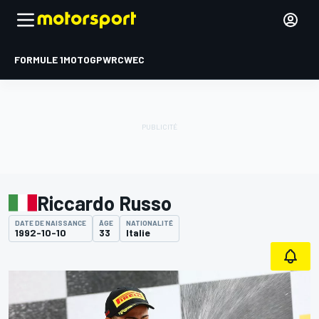
FORMULE 1
MOTOGP
WRC
WEC
Riccardo Russo
DATE DE NAISSANCE
ÂGE
NATIONALITÉ
1992-10-10
33
Italie