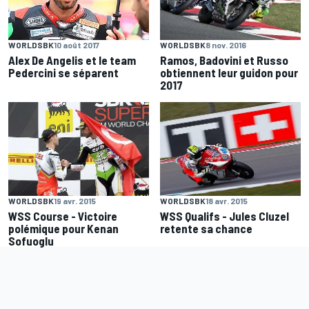
WORLDSBK
8 nov. 2016
WORLDSBK
10 août 2017
Ramos, Badovini et Russo
Alex De Angelis et le team
obtiennent leur guidon pour
Pedercini se séparent
2017
WORLDSBK
19 avr. 2015
WORLDSBK
18 avr. 2015
WSS Course - Victoire
WSS Qualifs - Jules Cluzel
polémique pour Kenan
retente sa chance
Sofuoglu