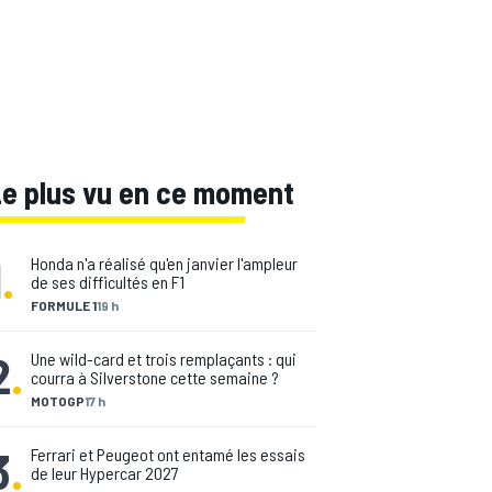
Le plus vu en ce moment
1
.
Honda n'a réalisé qu'en janvier l'ampleur
de ses difficultés en F1
FORMULE 1
19 h
2
.
Une wild-card et trois remplaçants : qui
courra à Silverstone cette semaine ?
MOTOGP
17 h
3
.
Ferrari et Peugeot ont entamé les essais
de leur Hypercar 2027