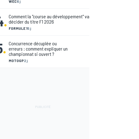
WEC
6 j
4
.
Comment la "course au développement" va
décider du titre F1 2026
FORMULE 1
5 j
5
.
Concurrence décuplée ou
erreurs : comment expliquer un
championnat si ouvert ?
MOTOGP
2 j