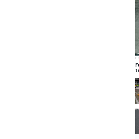
F
F
t