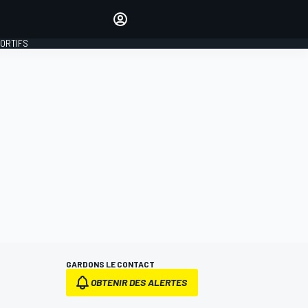
préférés
Donnez votre avis en
commentant les articles
PORTIFS
SE CONNECTER
ÉDITION
FRANCE
GARDONS LE CONTACT
OBTENIR DES ALERTES