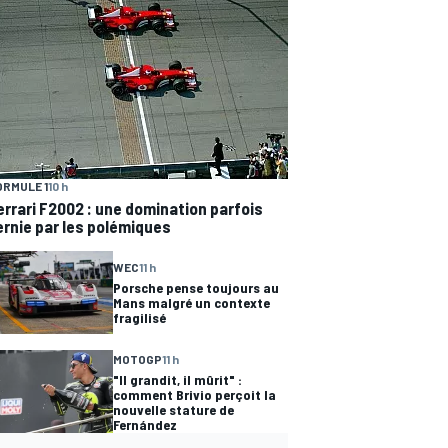
ORMULE 1
10 h
errari F2002 : une domination parfois
ernie par les polémiques
WEC
11 h
Porsche pense toujours au
Mans malgré un contexte
fragilisé
MOTOGP
11 h
"Il grandit, il mûrit" :
comment Brivio perçoit la
nouvelle stature de
Fernández