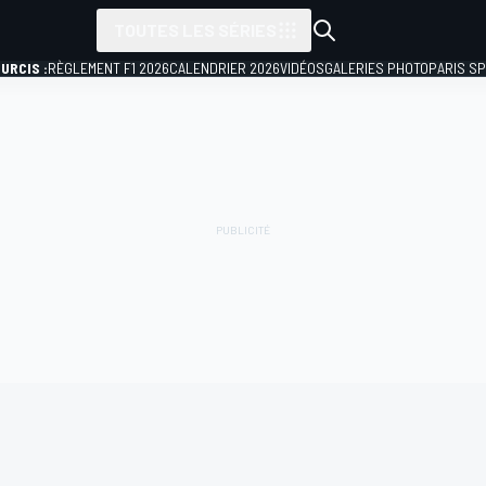
TOUTES LES SÉRIES
URCIS :
RÈGLEMENT F1 2026
CALENDRIER 2026
VIDÉOS
GALERIES PHOTO
PARIS S