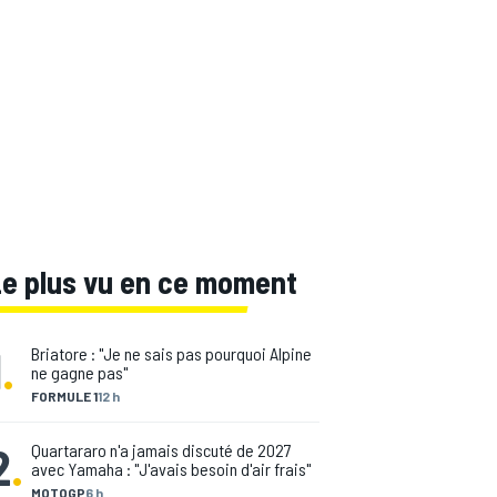
Le plus vu en ce moment
1
.
Briatore : "Je ne sais pas pourquoi Alpine
ne gagne pas"
FORMULE 1
12 h
2
.
Quartararo n'a jamais discuté de 2027
avec Yamaha : "J'avais besoin d'air frais"
MOTOGP
6 h