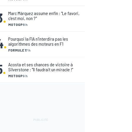
3
.
Marc Márquez assume enfin : "Le favori,
c'est moi, non ?"
MOTOGP
8 h
4
.
Pourquoi la FIA n'interdira pas les
algorithmes des moteurs en F1
FORMULE 1
7 h
5
.
Acosta et ses chances de victoire à
Silverstone : "Il faudrait un miracle !"
MOTOGP
9 h