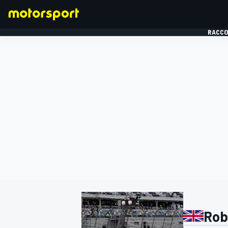
RACCO
FORMULE 1
Robi