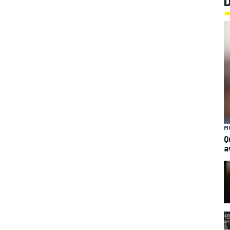
M
Q
a