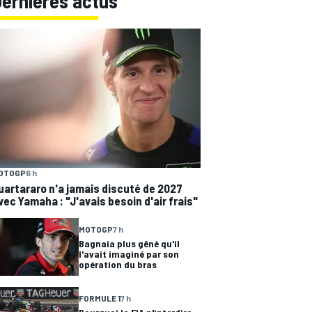
Dernières actus
OTOGP
6 h
uartararo n'a jamais discuté de 2027
vec Yamaha : "J'avais besoin d'air frais"
MOTOGP
7 h
Bagnaia plus gêné qu'il
l'avait imaginé par son
opération du bras
FORMULE 1
7 h