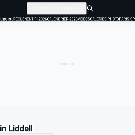
TOUTES LES SÉRIES
URCIS :
RÈGLEMENT F1 2026
CALENDRIER 2026
VIDÉOS
GALERIES PHOTO
PARIS S
n Liddell