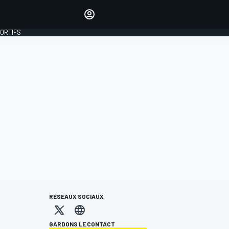
préférés
Donnez votre avis en
commentant les articles
PORTIFS
SE CONNECTER
ÉDITION
FRANCE
RÉSEAUX SOCIAUX
GARDONS LE CONTACT