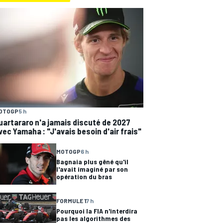
OTOGP
5 h
uartararo n'a jamais discuté de 2027
vec Yamaha : "J'avais besoin d'air frais"
MOTOGP
6 h
Bagnaia plus gêné qu'il
l'avait imaginé par son
opération du bras
FORMULE 1
7 h
Pourquoi la FIA n'interdira
pas les algorithmes des