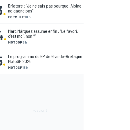
3
.
Briatore : "Je ne sais pas pourquoi Alpine
ne gagne pas"
FORMULE 1
11 h
4
.
Marc Márquez assume enfin : "Le favori,
c'est moi, non ?"
MOTOGP
8 h
5
.
Le programme du GP de Grande-Bretagne
MotoGP 2026
MOTOGP
15 h