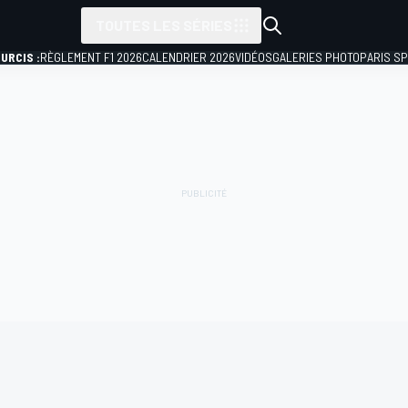
TOUTES LES SÉRIES
URCIS :
RÈGLEMENT F1 2026
CALENDRIER 2026
VIDÉOS
GALERIES PHOTO
PARIS S