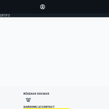
préférés
Donnez votre avis en
commentant les articles
PORTIFS
SE CONNECTER
ÉDITION
FRANCE
RÉSEAUX SOCIAUX
GARDONS LE CONTACT