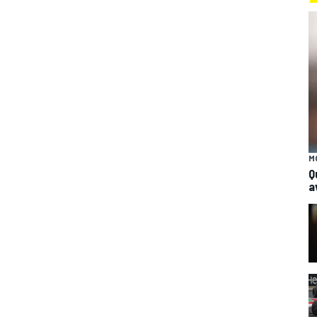
M
Q
a