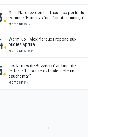
3
.
Marc Márquez démuni face à sa perte de
rythme : "Nous n'avions jamais connu ça"
MOTOGP
15 h
4
.
Warm-up - Álex Márquez répond aux
pilotes Aprilia
MOTOGP
17 min
5
.
Les larmes de Bezzecchi au bout de
l'effort : "La pause estivale a été un
cauchemar"
MOTOGP
3 h