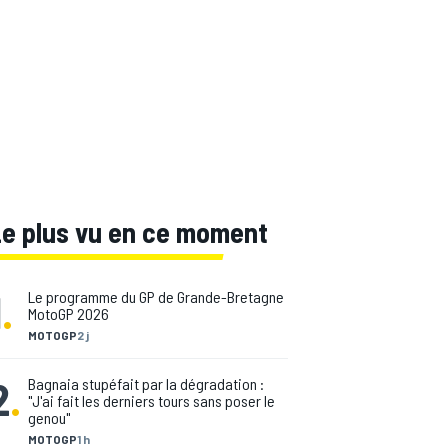
Le plus vu en ce moment
1
.
Le programme du GP de Grande-Bretagne
MotoGP 2026
MOTOGP
2 j
2
.
Bagnaia stupéfait par la dégradation :
"J'ai fait les derniers tours sans poser le
genou"
MOTOGP
1 h