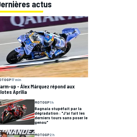
Dernières actus
OTOGP
17 min
arm-up - Álex Márquez répond aux
ilotes Aprilia
MOTOGP
1 h
Bagnaia stupéfait par la
dégradation : "J'ai fait les
derniers tours sans poser le
genou"
MOTOGP
2 h