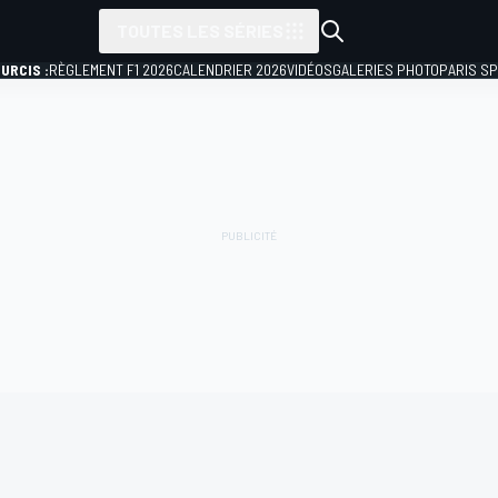
TOUTES LES SÉRIES
URCIS :
RÈGLEMENT F1 2026
CALENDRIER 2026
VIDÉOS
GALERIES PHOTO
PARIS S