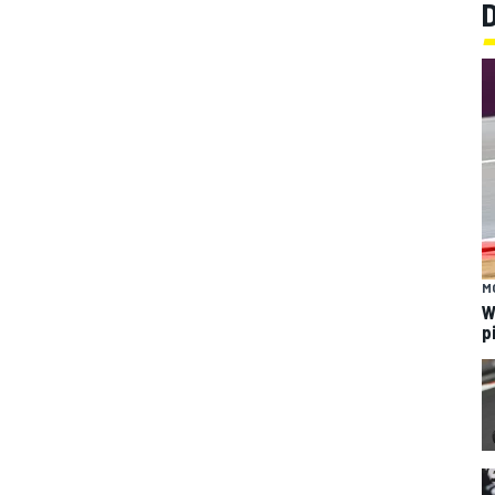
M
W
p