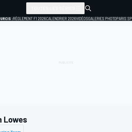
TOUTES LES SÉRIES
URCIS :
RÈGLEMENT F1 2026
CALENDRIER 2026
VIDÉOS
GALERIES PHOTO
PARIS S
 Lowes
acing Team