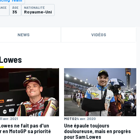
ANCE
ÂGE
NATIONALITÉ
35
Royaume-Uni
NEWS
VIDÉOS
 Lowes
11 avr. 2021
MOTO2
4 avr. 2020
owes ne fait pas d'un
Une épaule toujours
r en MotoGP sa priorité
douloureuse, mais en progrès
pour Sam Lowes