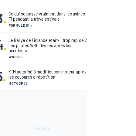
3
.
Ce qui se passe vraiment dans les usines
F1 pendant la trêve estivale
FORMULE 1
5 h
4
.
Le Rallye de Finlande était-il trop rapide ?
Les pilotes WRC divisés après les
accidents
WRC
3 h
5
.
KTM autorisé à modifier son moteur après
les coupures à répétition
MOTOGP
2 h