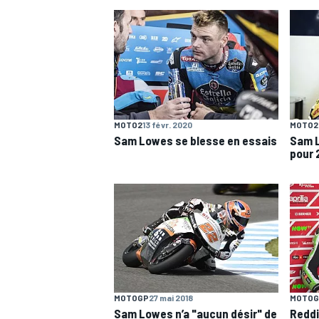
WRC
MOTO2
13 févr. 2020
MOTO2
Sam Lowes se blesse en essais
Sam L
pour 
WEC
MOTOGP
27 mai 2018
MOTOG
Sam Lowes n’a "aucun désir" de
Reddi