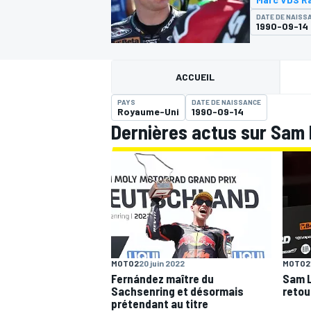
DATE DE NAISS
1990-09-14
ACCUEIL
PAYS
DATE DE NAISSANCE
MOTOGP
Royaume-Uni
1990-09-14
Dernières actus sur Sam
MOTO2
20 juin 2022
MOTO2
Fernández maître du
Sam L
Sachsenring et désormais
retou
prétendant au titre