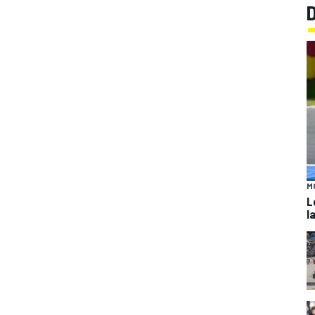
M
L
l