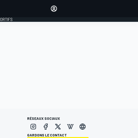
préférés
Donnez votre avis en
commentant les articles
PORTIFS
SE CONNECTER
ÉDITION
FRANCE
RÉSEAUX SOCIAUX
GARDONS LE CONTACT