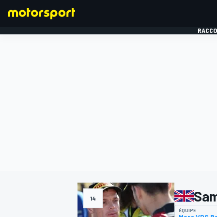
RACCO
FORMULE 1
Sam
14
ÉQUIPE
Marc VDS R