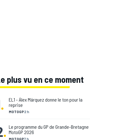
Le plus vu en ce moment
1
.
EL1 - Álex Márquez donne le ton pour la
reprise
MOTOGP
2 h
2
.
Le programme du GP de Grande-Bretagne
MotoGP 2026
MOTOGP
7 h