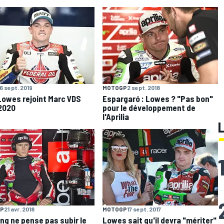
6 sept. 2019
MOTOGP
2 sept. 2018
owes rejoint Marc VDS
Espargaró : Lowes ? "Pas bon"
2020
pour le développement de
l'Aprilia
P
21 avr. 2018
MOTOGP
17 sept. 2017
ng ne pense pas subir le
Lowes sait qu'il devra "mériter"