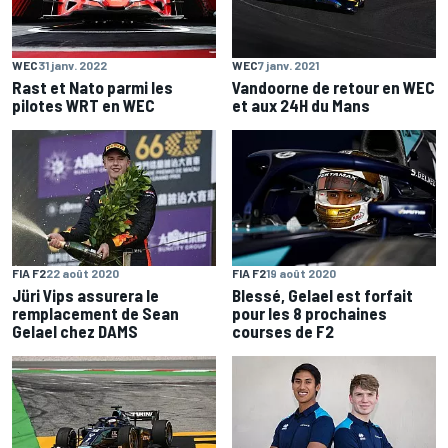
WEC
31 janv. 2022
WEC
7 janv. 2021
Rast et Nato parmi les
Vandoorne de retour en WEC
pilotes WRT en WEC
et aux 24H du Mans
FIA F2
22 août 2020
FIA F2
19 août 2020
Jüri Vips assurera le
Blessé, Gelael est forfait
remplacement de Sean
pour les 8 prochaines
Gelael chez DAMS
courses de F2