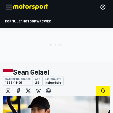
FORMULE 1
MOTOGP
WRC
WEC
Sean Gelael
DATE DE NAISSANCE
ÂGE
NATIONALITÉ
1996-11-01
29
Indonésie