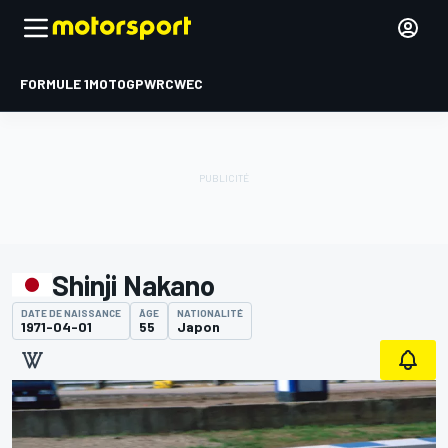
FORMULE 1
MOTOGP
WRC
WEC
Shinji Nakano
DATE DE NAISSANCE
ÂGE
NATIONALITÉ
1971-04-01
55
Japon