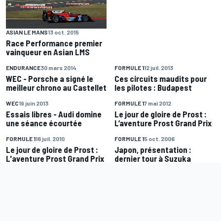
ASIAN LE MANS
13 oct. 2015
Race Performance premier
vainqueur en Asian LMS
ENDURANCE
30 mars 2014
FORMULE 1
12 juil. 2013
WEC - Porsche a signé le
Ces circuits maudits pour
meilleur chrono au Castellet
les pilotes : Budapest
WEC
19 juin 2013
FORMULE 1
7 mai 2012
Essais libres - Audi domine
Le jour de gloire de Prost :
une séance écourtée
L’aventure Prost Grand Prix
FORMULE 1
18 juil. 2010
FORMULE 1
5 oct. 2006
Le jour de gloire de Prost :
Japon, présentation :
L'aventure Prost Grand Prix
dernier tour à Suzuka