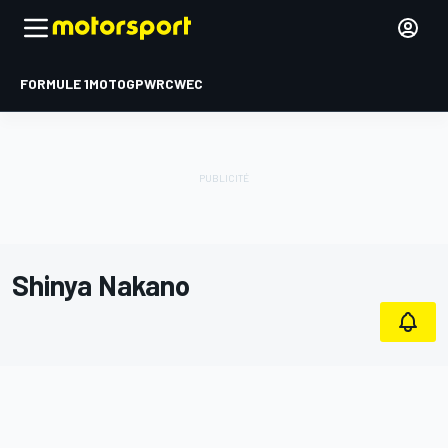
FORMULE 1
MOTOGP
WRC
WEC
Shinya Nakano