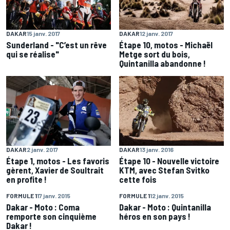
DAKAR
15 janv. 2017
DAKAR
12 janv. 2017
Sunderland - "C’est un rêve
Étape 10, motos - Michaël
qui se réalise"
Metge sort du bois,
Quintanilla abandonne !
DAKAR
2 janv. 2017
DAKAR
13 janv. 2016
Étape 1, motos - Les favoris
Étape 10 - Nouvelle victoire
gèrent, Xavier de Soultrait
KTM, avec Stefan Svitko
en profite !
cette fois
FORMULE 1
17 janv. 2015
FORMULE 1
12 janv. 2015
Dakar - Moto : Coma
Dakar - Moto : Quintanilla
remporte son cinquième
héros en son pays !
Dakar !