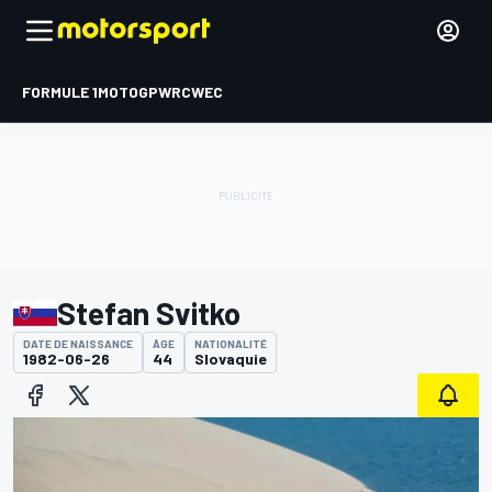
FORMULE 1
MOTOGP
WRC
WEC
Stefan Svitko
DATE DE NAISSANCE
ÂGE
NATIONALITÉ
1982-06-26
44
Slovaquie