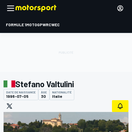
FORMULE 1
MOTOGP
WRC
WEC
Stefano Valtulini
DATE DE NAISSANCE
ÂGE
NATIONALITÉ
1996-07-05
30
Italie