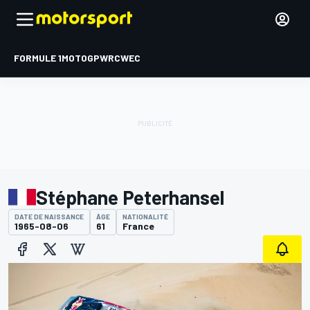
FORMULE 1
MOTOGP
WRC
WEC
Stéphane Peterhansel
DATE DE NAISSANCE
ÂGE
NATIONALITÉ
1965-08-06
61
France