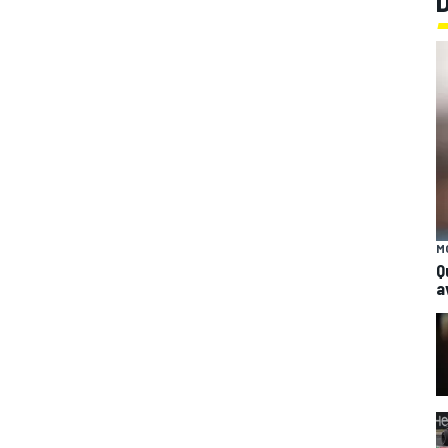
M
Q
a