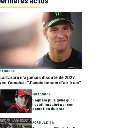
Dernières actus
OTOGP
3 h
uartararo n'a jamais discuté de 2027
vec Yamaha : "J'avais besoin d'air frais"
MOTOGP
4 h
Bagnaia plus gêné qu'il
l'avait imaginé par son
opération du bras
FORMULE 1
5 h