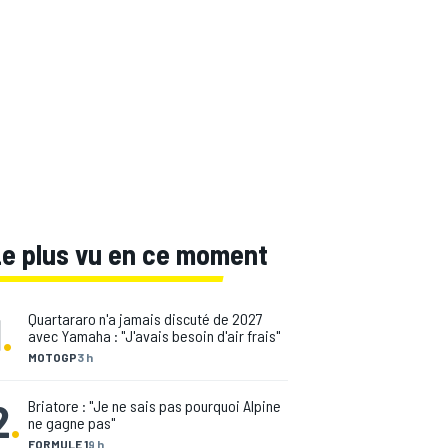
Le plus vu en ce moment
1
.
Quartararo n'a jamais discuté de 2027
avec Yamaha : "J'avais besoin d'air frais"
MOTOGP
3 h
2
.
Briatore : "Je ne sais pas pourquoi Alpine
ne gagne pas"
FORMULE 1
9 h