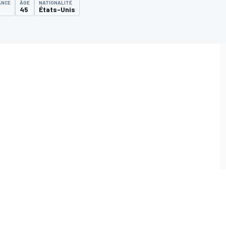
ANCE
ÂGE
NATIONALITÉ
5
45
États-Unis