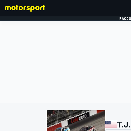
RACCO
FORMULE 1
T.J.