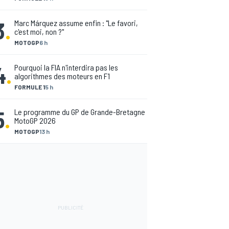
3
.
Marc Márquez assume enfin : "Le favori,
c'est moi, non ?"
MOTOGP
6 h
4
.
Pourquoi la FIA n'interdira pas les
algorithmes des moteurs en F1
FORMULE 1
5 h
5
.
Le programme du GP de Grande-Bretagne
MotoGP 2026
MOTOGP
13 h