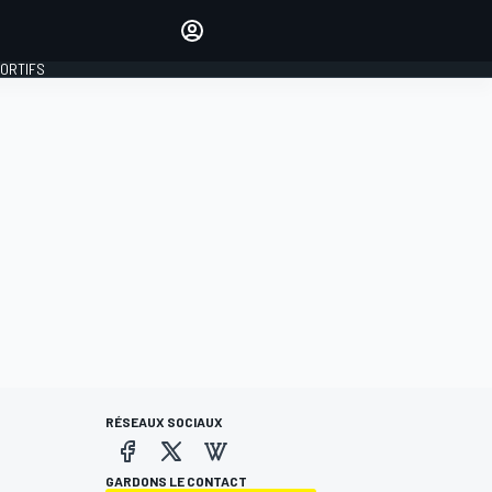
préférés
Donnez votre avis en
commentant les articles
PORTIFS
SE CONNECTER
ÉDITION
FRANCE
RÉSEAUX SOCIAUX
GARDONS LE CONTACT