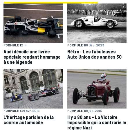
FORMULE 1
2 m
FORMULE 1
18 déc. 2023
Audi dévoile une livrée
Rétro - Les fabuleuses
spéciale rendant hommage
Auto Union des années 30
à une légende
FORMULE E
21 avr. 2016
FORMULE 1
19 juil. 2015
L'héritage parisien de la
Il y a 80 ans - La Victoire
course automobile
Impossible qui a contrarié le
régime Nazi