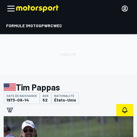
FORMULE 1
MOTOGP
WRC
WEC
Tim Pappas
DATE DE NAISSANCE
ÂGE
NATIONALITÉ
1973-09-14
52
États-Unis