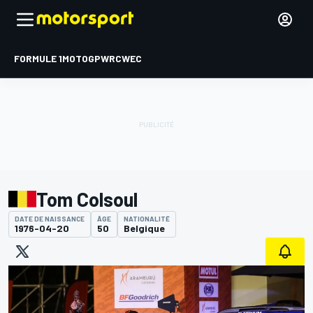
FORMULE 1
MOTOGP
WRC
WEC
Tom Colsoul
DATE DE NAISSANCE
ÂGE
NATIONALITÉ
1976-04-20
50
Belgique