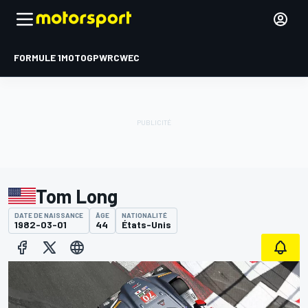
FORMULE 1
MOTOGP
WRC
WEC
Tom Long
DATE DE NAISSANCE
ÂGE
NATIONALITÉ
1982-03-01
44
États-Unis