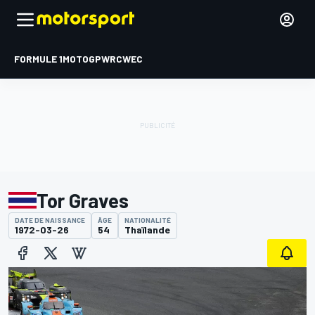
FORMULE 1
MOTOGP
WRC
WEC
Tor Graves
DATE DE NAISSANCE
ÂGE
NATIONALITÉ
1972-03-26
54
Thaïlande