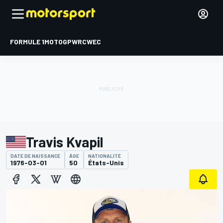
FORMULE 1
MOTOGP
WRC
WEC
Travis Kvapil
DATE DE NAISSANCE
ÂGE
NATIONALITÉ
1976-03-01
50
États-Unis