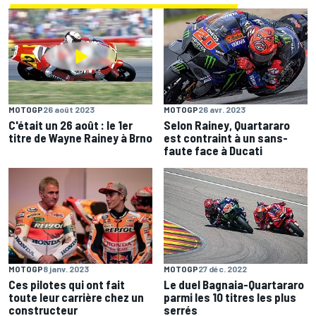
MOTOGP
26 août 2023
MOTOGP
26 avr. 2023
C'était un 26 août : le 1er
Selon Rainey, Quartararo
titre de Wayne Rainey à Brno
est contraint à un sans-
faute face à Ducati
MOTOGP
8 janv. 2023
MOTOGP
27 déc. 2022
Ces pilotes qui ont fait
Le duel Bagnaia-Quartararo
toute leur carrière chez un
parmi les 10 titres les plus
constructeur
serrés