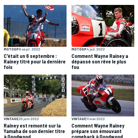
MOTOGP
6 sept. 2022
MOTOGP
4 juil. 2022
C'était un 6 septembre :
Comment Wayne Rainey a
Rainey titré pour la dernière
dépassé son rêve le plus
fois
fou
VINTAGE
25 juin 2022
VINTAGE
11 mai 2022
Rainey est remonté sur la
Comment Wayne Rainey
Yamaha de son dernier titre
prépare son émouvant
à Goodwood
comeback à Goodwood