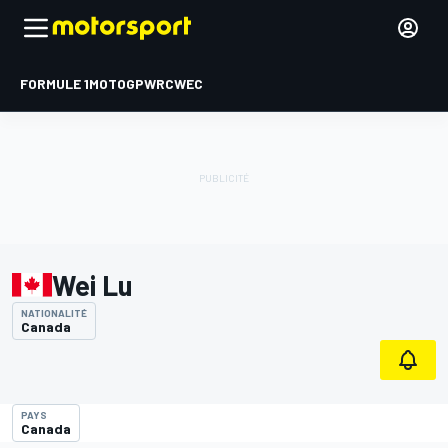
FORMULE 1
MOTOGP
WRC
WEC
Wei Lu
NATIONALITÉ
Canada
PAYS
Canada