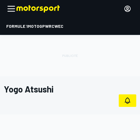
FORMULE 1
MOTOGP
WRC
WEC
Yogo Atsushi