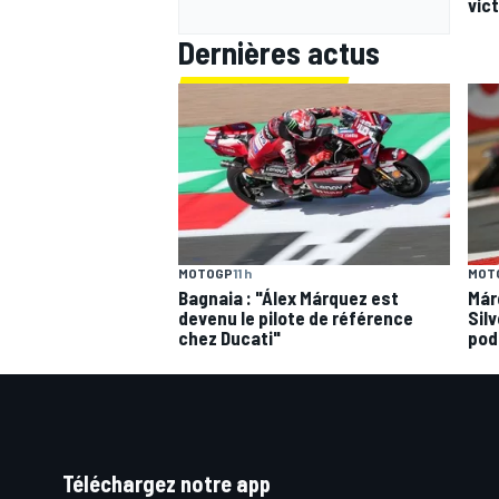
vic
Dernières actus
MOTOGP
11 h
MOT
Bagnaia : "Álex Márquez est
Már
devenu le pilote de référence
Silv
chez Ducati"
pod
Téléchargez notre app