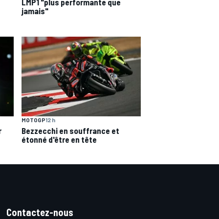
LMP1 "plus performante que
jamais"
MOTOGP
12 h
r
Bezzecchi en souffrance et
étonné d'être en tête
Contactez-nous