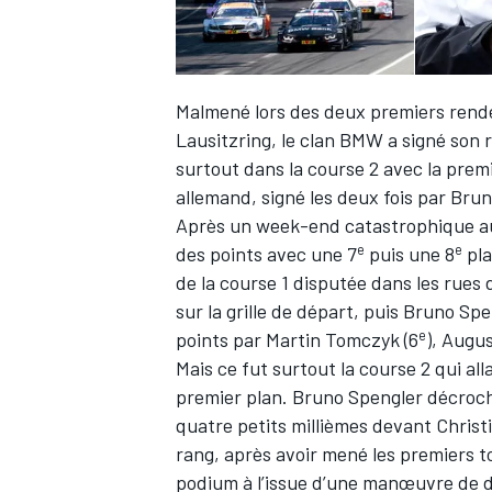
Malmené lors des deux premiers rende
Lausitzring, le clan BMW a signé son r
surtout dans la course 2 avec la prem
allemand, signé les deux fois par Bru
Après un week-end catastrophique au
e
e
des points avec une 7
puis une 8
pla
de la course 1 disputée dans les rue
sur la grille de départ, puis Bruno Sp
e
points par Martin Tomczyk (6
), Augus
Mais ce fut surtout la course 2 qui al
premier plan. Bruno Spengler décroch
quatre petits millièmes devant Christi
rang, après avoir mené les premiers t
podium à l’issue d’une manœuvre de d