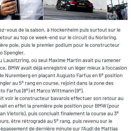
z-vous de la saison, à Hockenheim puis surtout sur le
etour au top ce week-end sur le circuit du Norisring,
ière pole, puis le premier podium pour le constructeur
no Spengler.
 Lausitzring, où seul Maxime Martin avait pu ramener
ce, BMW avait déjà enregistré un léger mieux à l’occasion
e
s de Nuremberg en plaçant Augusto Farfus en 6
position
e
engler au 5
rang en course, rejoint dans la zone des
e
e
to Farfus (8
) et Marco Wittmann (9
).
lait voir le constructeur bavarois effectuer son retour au
ait en effet la première pole position pour BMW (pour
e
an Vietoris), puis concluait finalement la course au 3
e
ours, être rétrogradé au 5
rang, puis revenu sur le
épassement de dernière minute sur l’Audi de Mattias