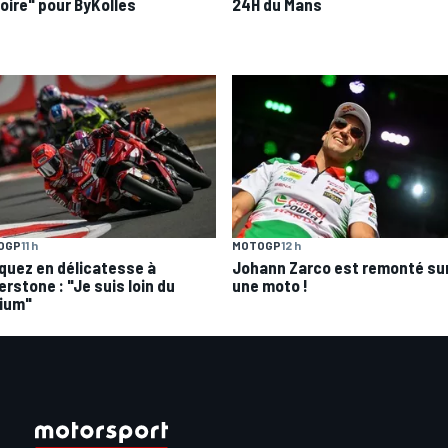
toire" pour ByKolles
24H du Mans
OGP
11 h
MOTOGP
12 h
quez en délicatesse à
Johann Zarco est remonté su
erstone : "Je suis loin du
une moto !
ium"