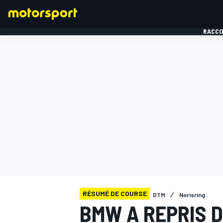
RACCO
FORMULE 1
RÉSUMÉ DE COURSE
DTM
Norisring
BMW A REPRIS 