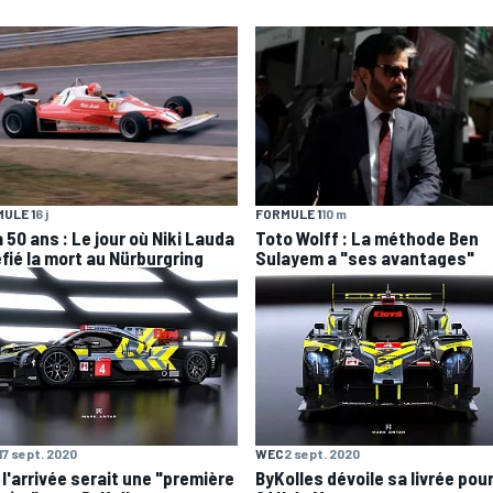
ULE 1
6 j
FORMULE 1
10 m
 a 50 ans : Le jour où Niki Lauda
Toto Wolff : La méthode Ben
éfié la mort au Nürburgring
Sulayem a "ses avantages"
17 sept. 2020
WEC
2 sept. 2020
 l'arrivée serait une "première
ByKolles dévoile sa livrée pour