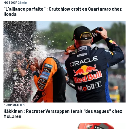
MOTOGP
21 min
"L'alliance parfaite" : Crutchlow croit en Quartararo chez
Honda
FORMULE 1
1 h
Häkkinen : Recruter Verstappen ferait "des vagues" chez
McLaren