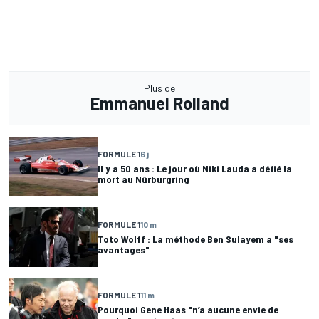
Plus de
Emmanuel Rolland
FORMULE 1
6 j
Il y a 50 ans : Le jour où Niki Lauda a défié la
mort au Nürburgring
FORMULE 1
10 m
Toto Wolff : La méthode Ben Sulayem a "ses
avantages"
FORMULE 1
11 m
Pourquoi Gene Haas "n’a aucune envie de