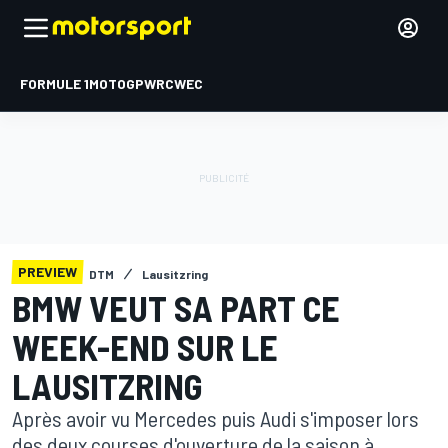
FORMULE 1
MOTOGP
WRC
WEC
PREVIEW
DTM
Lausitzring
BMW VEUT SA PART CE
WEEK-END SUR LE
LAUSITZRING
Après avoir vu Mercedes puis Audi s'imposer lors
des deux courses d'ouverture de la saison à