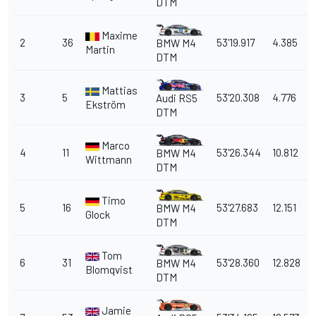
DTM
Maxime
2
36
53'19.917
4.385
BMW M4
Martin
DTM
Mattias
3
5
53'20.308
4.776
Audi RS5
Ekström
DTM
Marco
4
11
53'26.344
10.812
BMW M4
Wittmann
DTM
Timo
5
16
53'27.683
12.151
BMW M4
Glock
DTM
Tom
6
31
53'28.360
12.828
BMW M4
Blomqvist
DTM
Jamie