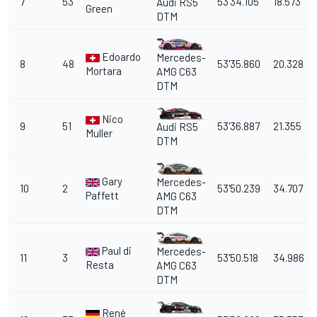
7
53
53'34.105
18.573
Audi RS5
Green
DTM
Edoardo
Mercedes-
8
48
53'35.860
20.328
Mortara
AMG C63
DTM
Nico
9
51
53'36.887
21.355
Audi RS5
Muller
DTM
Gary
Mercedes-
10
2
53'50.239
34.707
Paffett
AMG C63
DTM
Paul di
Mercedes-
11
3
53'50.518
34.986
Resta
AMG C63
DTM
René