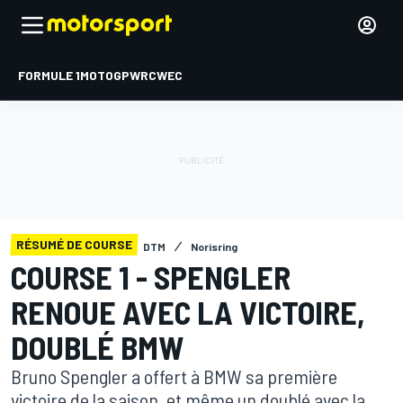
FORMULE 1
MOTOGP
WRC
WEC
RÉSUMÉ DE COURSE
DTM
Norisring
COURSE 1 - SPENGLER
RENOUE AVEC LA VICTOIRE,
DOUBLÉ BMW
Bruno Spengler a offert à BMW sa première
victoire de la saison, et même un doublé avec la