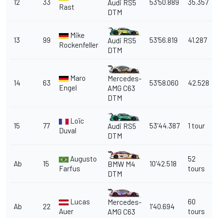
12
33
53'50.889
35.357
Audi RS5
Rast
DTM
Mike
13
99
53'56.819
41.287
Audi RS5
Rockenfeller
DTM
Maro
Mercedes-
14
63
53'58.060
42.528
Engel
AMG C63
DTM
Loïc
15
77
53'44.387
1 tour
Audi RS5
Duval
DTM
Augusto
52
Ab
15
10'42.518
BMW M4
Farfus
tours
DTM
Lucas
60
Mercedes-
Ab
22
1'40.694
Auer
tours
AMG C63