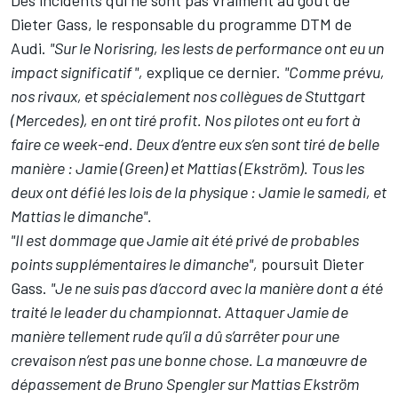
Des incidents qui ne sont pas vraiment au goût de
Dieter Gass, le responsable du programme DTM de
Audi.
"Sur le Norisring, les lests de performance ont eu un
impact significatif ",
explique ce dernier.
"Comme prévu,
nos rivaux, et spécialement nos collègues de Stuttgart
(Mercedes), en ont tiré profit. Nos pilotes ont eu fort à
faire ce week-end. Deux d’entre eux s’en sont tiré de belle
manière : Jamie (Green) et Mattias (Ekström). Tous les
deux ont défié les lois de la physique : Jamie le samedi, et
Mattias le dimanche".
"Il est dommage que Jamie ait été privé de probables
points supplémentaires le dimanche",
poursuit Dieter
Gass.
"Je ne suis pas d’accord avec la manière dont a été
traité le leader du championnat. Attaquer Jamie de
manière tellement rude qu’il a dû s’arrêter pour une
crevaison n’est pas une bonne chose. La manœuvre de
dépassement de Bruno Spengler sur Mattias Ekström