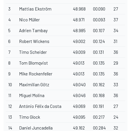
3
Mattias Ekström
48.968
00.090
27
4
Nico Müller
48.971
00.093
37
5
Adrien Tambay
48.985
00.107
34
6
Robert Wickens
49.002
00.124
31
7
Timo Scheider
49.009
00.131
36
8
Tom Blomqvist
49.013
00.135
29
9
Mike Rockenfeller
49.013
00.135
36
10
Maximilian Götz
49.040
00.162
33
11
Miguel Molina
49.046
00.168
36
12
António Félix da Costa
49.069
00.191
27
13
Timo Glock
49.095
00.217
24
14
Daniel Juncadella
49.162
00.284
32