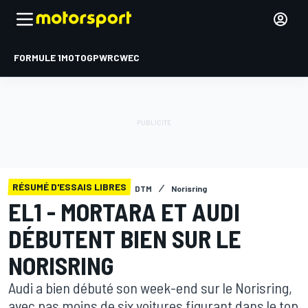
FORMULE 1
MOTOGP
WRC
WEC
RÉSUMÉ D'ESSAIS LIBRES
DTM
Norisring
EL1 - MORTARA ET AUDI
DÉBUTENT BIEN SUR LE
NORISRING
Audi a bien débuté son week-end sur le Norisring,
avec pas moins de six voitures figurant dans le top