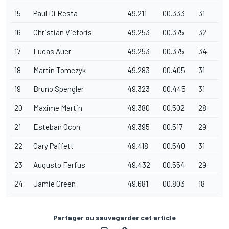
15
Paul Di Resta
49.211
00.333
31
16
Christian Vietoris
49.253
00.375
32
17
Lucas Auer
49.253
00.375
34
18
Martin Tomczyk
49.283
00.405
31
19
Bruno Spengler
49.323
00.445
31
20
Maxime Martin
49.380
00.502
28
21
Esteban Ocon
49.395
00.517
29
22
Gary Paffett
49.418
00.540
31
23
Augusto Farfus
49.432
00.554
29
24
Jamie Green
49.681
00.803
18
Partager ou sauvegarder cet article