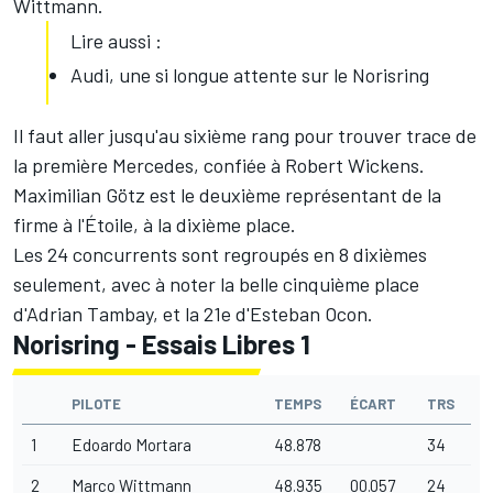
Wittmann.
Lire aussi :
Audi, une si longue attente sur le Norisring
Il faut aller jusqu'au sixième rang pour trouver trace de
la première Mercedes, confiée à Robert Wickens.
Maximilian Götz est le deuxième représentant de la
firme à l'Étoile, à la dixième place.
Les 24 concurrents sont regroupés en 8 dixièmes
seulement, avec à noter la belle cinquième place
d'Adrian Tambay, et la 21e d'Esteban Ocon.
Norisring - Essais Libres 1
PILOTE
TEMPS
ÉCART
TRS
1
Edoardo Mortara
48.878
34
2
Marco Wittmann
48.935
00.057
24