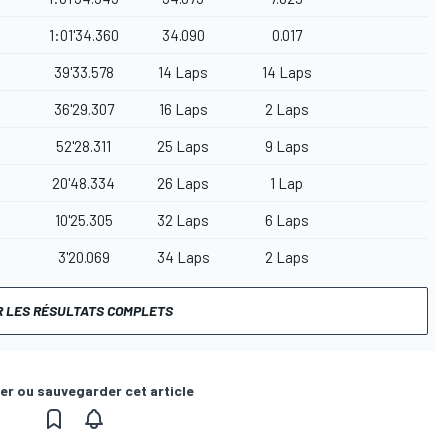
1:01'34.360
34.090
0.017
39'33.578
14 Laps
14 Laps
36'29.307
16 Laps
2 Laps
52'28.311
25 Laps
9 Laps
20'48.334
26 Laps
1 Lap
10'25.305
32 Laps
6 Laps
3'20.069
34 Laps
2 Laps
R LES RÉSULTATS COMPLETS
er ou sauvegarder cet article