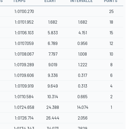
RS
TEMPS
ÉCART
INTERVALLE
POINTS
1:01'00.270
25
1:01'01.952
1.682
1.682
18
1:01'06.103
5.833
4.151
15
1:01'07.059
6.789
0.956
12
1:01'08.067
7.797
1.008
10
1:01'09.289
9.019
1.222
8
1:01'09.606
9.336
0.317
6
1:01'09.919
9.649
0.313
4
1:01'10.584
10.314
0.665
2
1:01'24.658
24.388
14.074
1
1:01'26.714
26.444
2.056
1:01'34.343
34.073
7.629