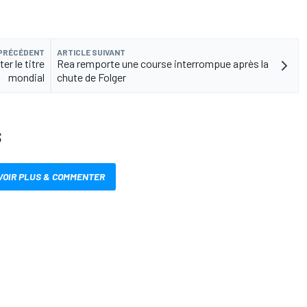
 PRÉCÉDENT
ARTICLE SUIVANT
er le titre
Rea remporte une course interrompue après la
mondial
chute de Folger
S
VOIR PLUS & COMMENTER