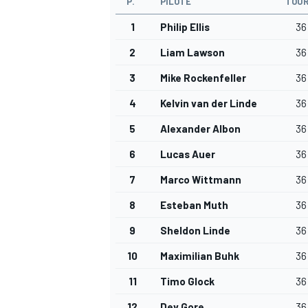
P.
PILOTE
TOU
1
Philip Ellis
36
2
Liam Lawson
36
3
Mike Rockenfeller
36
AUTRES CHAMPIONNATS
4
Kelvin van der Linde
36
5
Alexander Albon
36
6
Lucas Auer
36
7
Marco Wittmann
36
8
Esteban Muth
36
9
Sheldon Linde
36
10
Maximilian Buhk
36
11
Timo Glock
36
12
Dev Gore
36