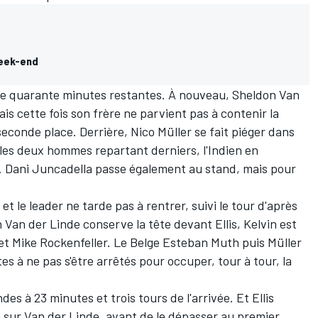
week-end
de quarante minutes restantes. À nouveau, Sheldon Van
 cette fois son frère ne parvient pas à contenir la
seconde place. Derrière, Nico Müller se fait piéger dans
 les deux hommes repartant derniers, l'Indien en
ur. Dani Juncadella passe également au stand, mais pour
t le leader ne tarde pas à rentrer, suivi le tour d'après
 Van der Linde conserve la tête devant Ellis, Kelvin est
et Mike Rockenfeller. Le Belge Esteban Muth puis Müller
tes à ne pas s'être arrêtés pour occuper, tour à tour, la
des à 23 minutes et trois tours de l'arrivée. Et Ellis
sur Van der Linde, avant de le dépasser au premier