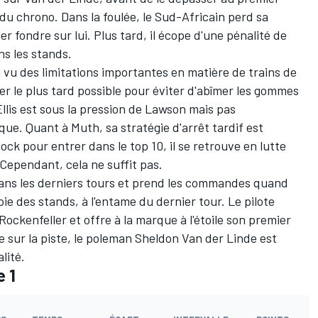
 du chrono. Dans la foulée, le Sud-Africain perd sa
r fondre sur lui. Plus tard, il écope d'une pénalité de
s les stands.
au vu des limitations importantes en matière de trains de
ter le plus tard possible pour éviter d'abîmer les gommes
llis est sous la pression de Lawson mais pas
que. Quant à Muth, sa stratégie d'arrêt tardif est
ck pour entrer dans le top 10, il se retrouve en lutte
ependant, cela ne suffit pas.
 dans les derniers tours et prend les commandes quand
oie des stands, à l'entame du dernier tour. Le pilote
ckenfeller et offre à la marque à l'étoile son premier
 sur la piste, le poleman Sheldon Van der Linde est
lité.
e 1