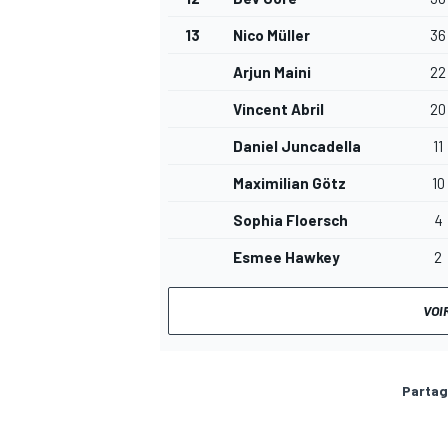
13
Nico Müller
36
Arjun Maini
22
Vincent Abril
20
Daniel Juncadella
11
Maximilian Götz
10
Sophia Floersch
4
Esmee Hawkey
2
VOI
Partag