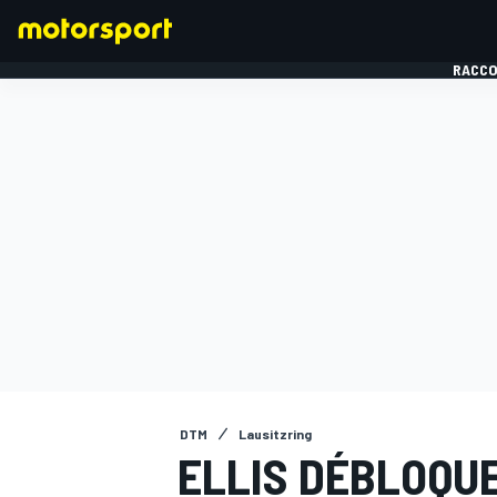
RACCO
FORMULE 1
DTM
Lausitzring
ELLIS DÉBLOQU