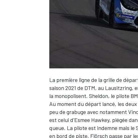
WRC
La première ligne de la grille de dépa
saison 2021 de DTM, au Lausitzring, es
la monopolisent. Sheldon, le pilote BM
Au moment du départ lancé, les deux h
WEC
peu de grabuge avec notamment Vince
est celui d'Esmee Hawkey, piégée dan
queue. La pilote est indemne mais le 
en bord de piste, Flörsch passe par l