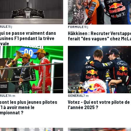
ULE 1
1 j
FORMULE 1
1 j
qui se passe vraiment dans
Häkkinen : Recruter Verstapp
 usines F1 pendant la trêve
ferait "des vagues" chez McL
ivale
GENERAL
7 m
ULE 1
4 m
Votez - Qui est votre pilote de
sont les plus jeunes pilotes
l'année 2025 ?
1 à avoir mené le
mpionnat ?