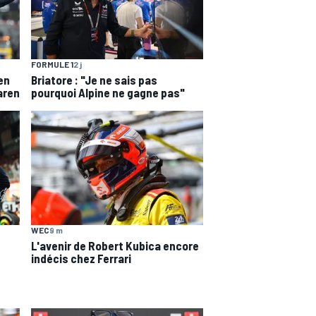
FORMULE 1
2 j
en
Briatore : "Je ne sais pas
aren
pourquoi Alpine ne gagne pas"
WEC
9 m
L'avenir de Robert Kubica encore
indécis chez Ferrari