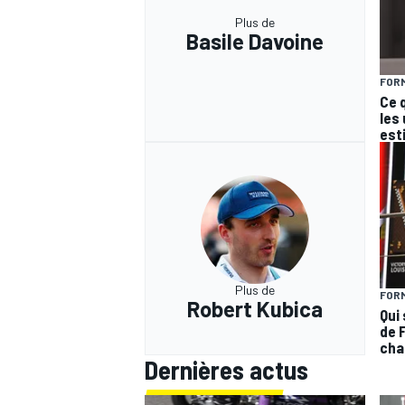
Plus de
Basile Davoine
FORM
Ce 
les
est
Plus de
FORM
Robert Kubica
Qui 
de F
cha
Dernières actus