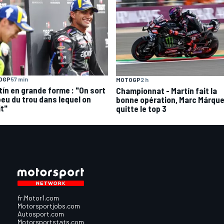
OGP
57 min
MOTOGP
2 h
tín en grande forme : "On sort
Championnat - Martín fait la
peu du trou dans lequel on
bonne opération, Marc Márqu
it"
quitte le top 3
fr.Motor1.com
Motorsportjobs.com
Autosport.com
Motorsportstats.com