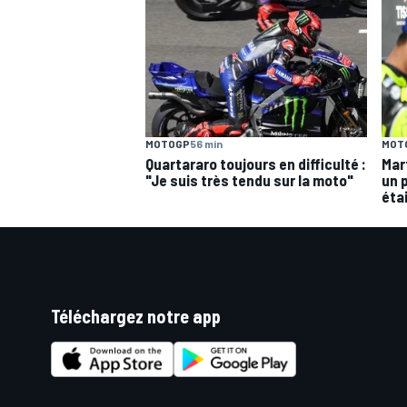
MOTOGP
56 min
MOT
Quartararo toujours en difficulté :
Mar
"Je suis très tendu sur la moto"
un 
éta
Téléchargez notre app