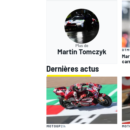
Plus de
Martin Tomczyk
DTM
Mar
carr
Dernières actus
MOTOGP
2 h
MOT