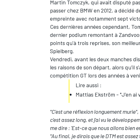
Martin Tomczyk, qui avait disputé pas
passer chez BMW en 2012,
a décidé d
empreinte avec notamment sept victoi
Ces dernières années cependant, Tom
dernier podium remontant à Zandvoort
points qu'à trois reprises, son meilleu
Spielberg.
Vendredi, avant les deux manches disp
les raisons de son départ, alors qu'il
compétition GT lors des années à veni
Lire aussi :
Mattias Ekström - "J'en ai
"C'est une réflexion longuement murie",
c'est assez long, et j'ai vu le dévelop
me dire : 'Est-ce que nous allons bien e
"Au final, je dirais que le DTM est assez