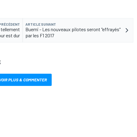
 PRÉCÉDENT
ARTICLE SUIVANT
" tellement
Buemi - Les nouveaux pilotes seront "effrayés"
ur est dur
par les F1 2017
S
VOIR PLUS & COMMENTER