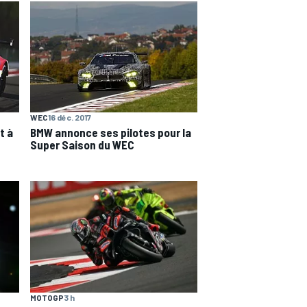
WEC
16 déc. 2017
t à
BMW annonce ses pilotes pour la
Super Saison du WEC
MOTOGP
3 h