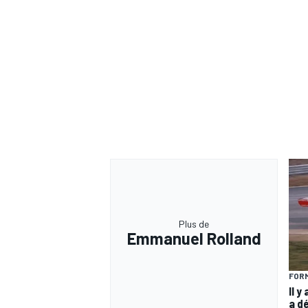
Plus de
Emmanuel Rolland
FORM
Il y
a d