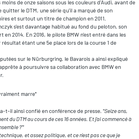
 moins de onze saisons sous les couleurs d'Audi, avant de
e quitter le DTM
, une série qu'il a marqué de son
res et surtout un titre de champion en 2011.
czyk s'est davantage habitué au fond du peloton, son
 en 2014. En 2016, le pilote BMW n'est entré dans les
r résultat étant une 5e place lors de la course 1 de
utées sur le Nürburgring, le Bavarois a ainsi expliqué
 s'apprête à poursuivre sa collaboration avec BMW en
r.
 vraiment marre"
a-t-il ainsi confié en conférence de presse.
"Seize ans,
pement du DTM au cours de ces 16 années. Et j'ai commencé à
nsemble ?'"
 technique, et assez politique, et ce n'est pas ce que je