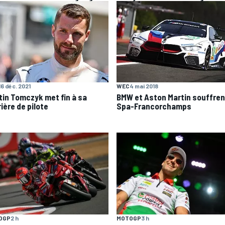
16 déc. 2021
WEC
4 mai 2018
tin Tomczyk met fin à sa
BMW et Aston Martin souffren
ière de pilote
Spa-Francorchamps
OGP
2 h
MOTOGP
3 h