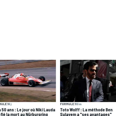
ULE 1
6 j
FORMULE 1
10 m
 a 50 ans : Le jour où Niki Lauda
Toto Wolff : La méthode Ben
éfié la mort au Nürburgring
Sulayem a "ses avantages"