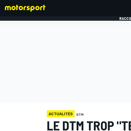
RACCO
FORMULE 1
ACTUALITÉS
DTM
LE DTM TROP "T