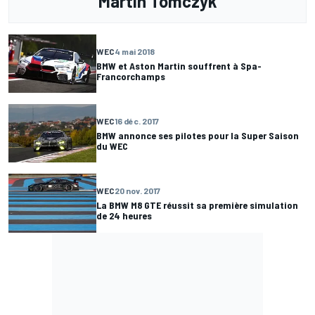
Martin Tomczyk
WEC
4 mai 2018
BMW et Aston Martin souffrent à Spa-
Francorchamps
WEC
16 déc. 2017
BMW annonce ses pilotes pour la Super Saison
du WEC
WEC
20 nov. 2017
La BMW M8 GTE réussit sa première simulation
de 24 heures