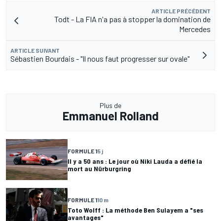
ARTICLE PRÉCÉDENT
Todt - La FIA n'a pas à stopper la domination de
Mercedes
ARTICLE SUIVANT
Sébastien Bourdais - "Il nous faut progresser sur ovale"
Plus de
Emmanuel Rolland
FORMULE 1
5 j
Il y a 50 ans : Le jour où Niki Lauda a défié la
mort au Nürburgring
FORMULE 1
10 m
Toto Wolff : La méthode Ben Sulayem a "ses
avantages"