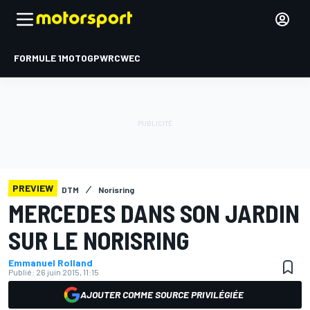
FORMULE 1
MOTOGP
WRC
WEC
PREVIEW
DTM
Norisring
MERCEDES DANS SON JARDIN
SUR LE NORISRING
Emmanuel Rolland
Publié:
26 juin 2015, 11:15
AJOUTER COMME SOURCE PRIVILÉGIÉE