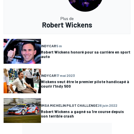
Plus de
Robert Wickens
INDYCAR
5 m
Robert Wickens honoré pour sa carrière en sport
auto
INDYCAR
17 mai 2023
Wickens veut être le premier pilote handicapé à
courir l'Indy 500
IMSA MICHELIN PILOT CHALLENGE
26 juin 2022
Robert Wickens a gagné sa 1re course depuis
son terrible crash