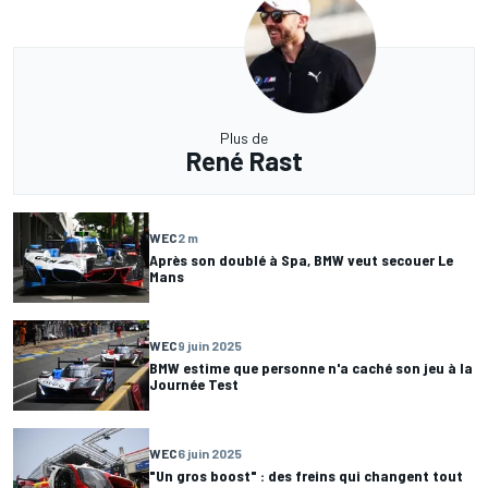
Plus de
René Rast
WEC
2 m
Après son doublé à Spa, BMW veut secouer Le
Mans
WEC
9 juin 2025
BMW estime que personne n'a caché son jeu à la
Journée Test
WEC
6 juin 2025
"Un gros boost" : des freins qui changent tout