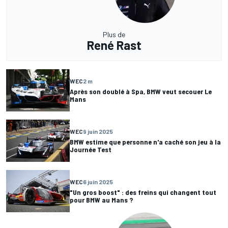
Plus de
René Rast
WEC
2 m
Après son doublé à Spa, BMW veut secouer Le
Mans
WEC
9 juin 2025
BMW estime que personne n'a caché son jeu à la
Journée Test
WEC
6 juin 2025
"Un gros boost" : des freins qui changent tout
pour BMW au Mans ?