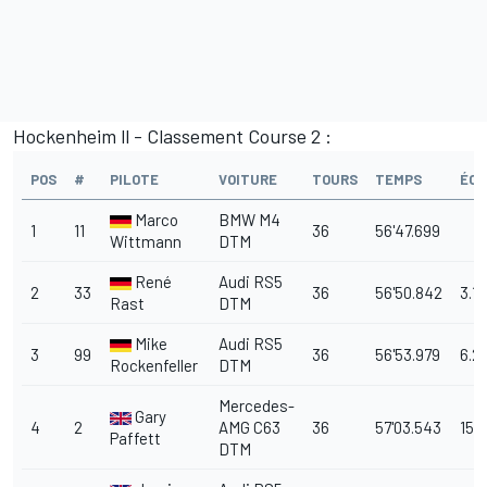
Hockenheim ll - Classement Course 2 :
POS
#
PILOTE
VOITURE
TOURS
TEMPS
ÉC
Marco
BMW M4
1
11
36
56'47.699
Wittmann
DTM
René
Audi RS5
2
33
36
56'50.842
3.1
Rast
DTM
Mike
Audi RS5
3
99
36
56'53.979
6.2
Rockenfeller
DTM
Mercedes-
Gary
4
2
AMG C63
36
57'03.543
15.
Paffett
DTM