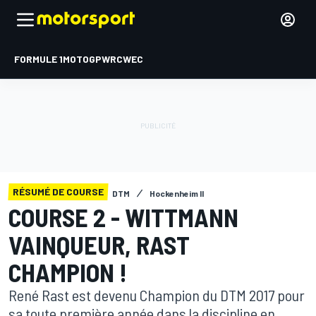
FORMULE 1
MOTOGP
WRC
WEC
RÉSUMÉ DE COURSE
DTM
Hockenheim II
COURSE 2 - WITTMANN
VAINQUEUR, RAST
CHAMPION !
René Rast est devenu Champion du DTM 2017 pour
sa toute première année dans la discipline en