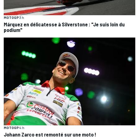
MOTOGP
3 h
Márquez en délicatesse à Silverstone : "Je suis loin du
podium"
MOTOGP
4 h
Johann Zarco est remonté sur une moto !