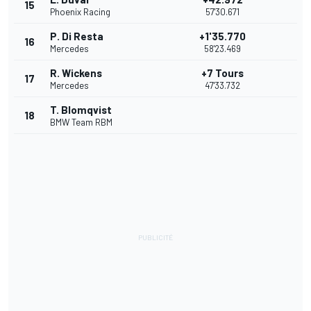
15
Phoenix Racing
57'30.671
P. Di Resta
+1'35.770
16
Mercedes
58'23.469
R. Wickens
+7 Tours
17
Mercedes
47'33.732
T. Blomqvist
18
BMW Team RBM