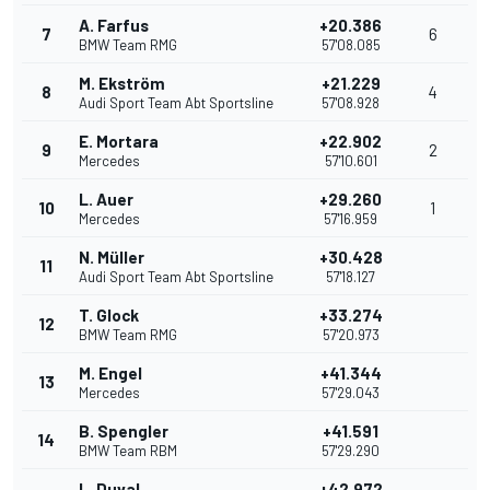
A. Farfus
+20.386
7
6
BMW Team RMG
57'08.085
M. Ekström
+21.229
8
4
Audi Sport Team Abt Sportsline
57'08.928
E. Mortara
+22.902
9
2
Mercedes
57'10.601
L. Auer
+29.260
10
1
Mercedes
57'16.959
N. Müller
+30.428
11
Audi Sport Team Abt Sportsline
57'18.127
T. Glock
+33.274
12
BMW Team RMG
57'20.973
M. Engel
+41.344
13
Mercedes
57'29.043
B. Spengler
+41.591
14
BMW Team RBM
57'29.290
L. Duval
+42.972