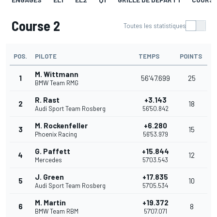
Course 2
Toutes les statistiques
POS.
PILOTE
TEMPS
POINTS
M. Wittmann
1
56'47.699
25
BMW Team RMG
R. Rast
+3.143
2
18
Audi Sport Team Rosberg
56'50.842
M. Rockenfeller
+6.280
3
15
Phoenix Racing
56'53.979
G. Paffett
+15.844
4
12
Mercedes
57'03.543
J. Green
+17.835
5
10
Audi Sport Team Rosberg
57'05.534
M. Martin
+19.372
6
8
BMW Team RBM
57'07.071