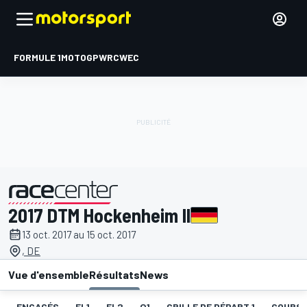
FORMULE 1
MOTOGP
WRC
WEC
2017 DTM Hockenheim II
présenté par
13 oct. 2017 au 15 oct. 2017
, DE
Vue d'ensemble
Résultats
News
ENGAGÉS
EL1
EL2
Q1
GRILLE DE DÉPART 1
COURSE