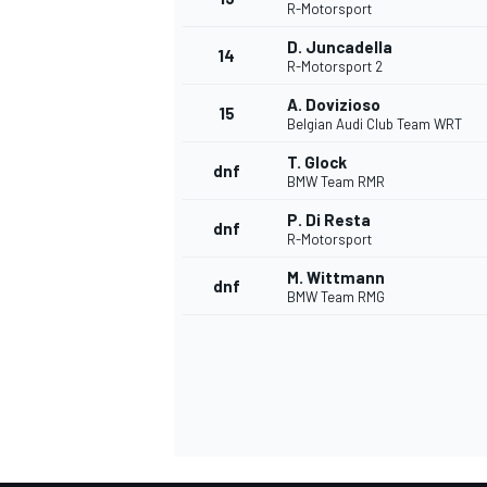
R-Motorsport
D. Juncadella
14
R-Motorsport 2
A. Dovizioso
15
Belgian Audi Club Team WRT
T. Glock
dnf
BMW Team RMR
P. Di Resta
dnf
R-Motorsport
M. Wittmann
dnf
BMW Team RMG