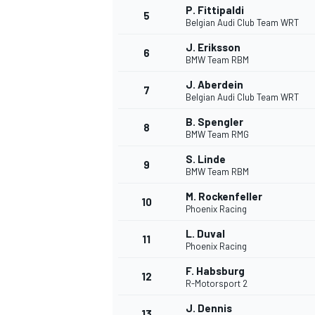
P. Fittipaldi
5
Belgian Audi Club Team WRT
WRC
J. Eriksson
6
BMW Team RBM
J. Aberdein
7
Belgian Audi Club Team WRT
B. Spengler
8
BMW Team RMG
S. Linde
9
BMW Team RBM
M. Rockenfeller
10
Phoenix Racing
L. Duval
11
Phoenix Racing
WEC
F. Habsburg
12
R-Motorsport 2
J. Dennis
13