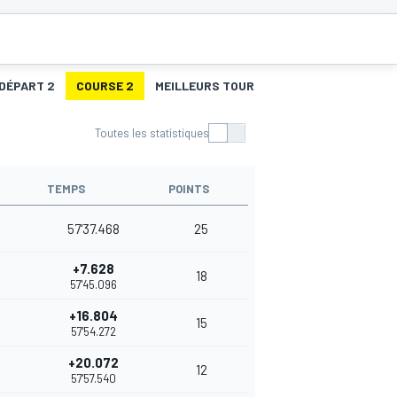
 DÉPART 2
COURSE 2
MEILLEURS TOURS 2
Toutes les statistiques
TEMPS
POINTS
57'37.468
25
+7.628
18
57'45.096
+16.804
15
57'54.272
+20.072
12
57'57.540