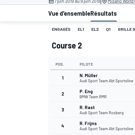
|
7 juin 2019 au 9 juin 2019
Misano World 
Vue d'ensemble
Résultats
ENGAGÉS
EL1
EL2
Q1
GRILLE 
Course 2
MOTOGP
POS.
PILOTE
N. Müller
1
Audi Sport Team Abt Sportsline
P. Eng
2
BMW Team RMR
R. Rast
3
Audi Sport Team Rosberg
R. Frijns
4
Audi Sport Team Abt Sportsline