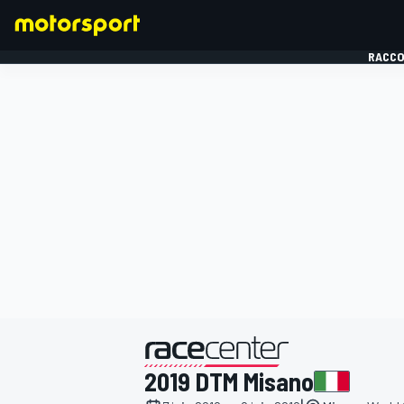
RACCO
FORMULE 1
présenté par
2019 DTM Misano