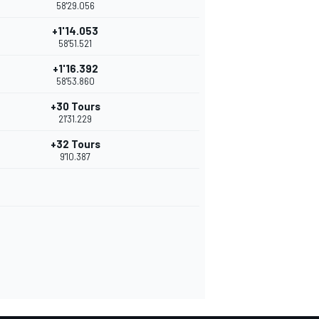
58'29.056
+1'14.053
58'51.521
+1'16.392
58'53.860
+30 Tours
21'31.229
+32 Tours
9'10.387