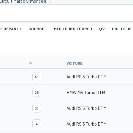
Circuit Marco Simoncelli, IT
DE DÉPART 1
COURSE 1
MEILLEURS TOURS 1
Q2
GRILLE DE
#
VOITURE
Audi RS 5 Turbo DTM
51
BMW M4 Turbo DTM
25
Audi RS 5 Turbo DTM
33
Audi RS 5 Turbo DTM
4