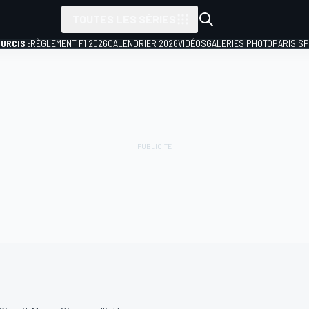
TOUTES LES SÉRIES
URCIS :
RÈGLEMENT F1 2026
CALENDRIER 2026
VIDÉOS
GALERIES PHOTO
PARIS S