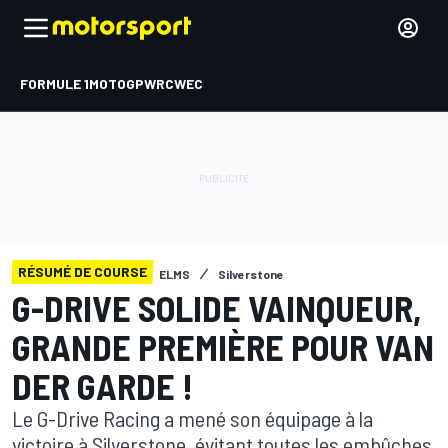
FORMULE 1
MOTOGP
WRC
WEC
RÉSUMÉ DE COURSE
ELMS
Silverstone
G-DRIVE SOLIDE VAINQUEUR,
GRANDE PREMIÈRE POUR VAN
DER GARDE !
Le G-Drive Racing a mené son équipage à la
victoire à Silverstone, évitant toutes les embûches