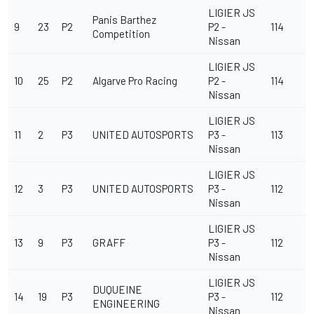
LIGIER JS
Panis Barthez
9
23
P2
P2 -
114
Competition
Nissan
LIGIER JS
10
25
P2
Algarve Pro Racing
P2 -
114
Nissan
LIGIER JS
11
2
P3
UNITED AUTOSPORTS
P3 -
113
Nissan
LIGIER JS
12
3
P3
UNITED AUTOSPORTS
P3 -
112
Nissan
LIGIER JS
13
9
P3
GRAFF
P3 -
112
Nissan
LIGIER JS
DUQUEINE
14
19
P3
P3 -
112
ENGINEERING
Nissan