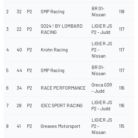
BR 01-
2
32
P2
SMP Racing
118
Nissan
SO24 ! BY LOMBARD
LIGIER JS
3
22
P2
117
RACING
P2 - Judd
LIGIER JS
4
40
P2
Krohn Racing
P2 -
117
Nissan
BR 01-
5
44
P2
SMP Racing
117
Nissan
Oreca 03R
6
34
P2
RACE PERFORMANCE
116
- Judd
LIGIER JS
7
28
P2
IDEC SPORT RACING
116
P2 - Judd
LIGIER JS
8
41
P2
Greaves Motorsport
P2 -
115
Nissan