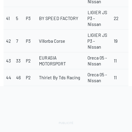
Nissan
LIGIER JS
41
5
P3
BY SPEED FACTORY
P3 -
22
Nissan
LIGIER JS
42
7
P3
Villorba Corse
P3 -
19
Nissan
EURASIA
Oreca 05 -
43
33
P2
11
MOTORSPORT
Nissan
Oreca 05 -
44
46
P2
Thiriet By Tds Racing
11
Nissan