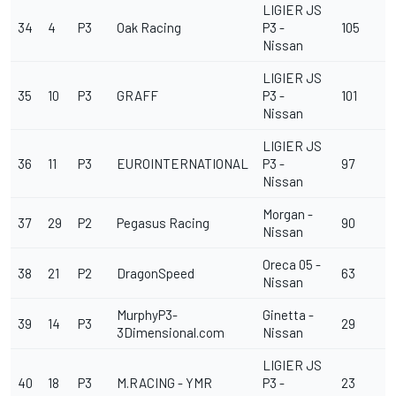
LIGIER JS
34
4
P3
Oak Racing
P3 -
105
Nissan
LIGIER JS
35
10
P3
GRAFF
P3 -
101
Nissan
LIGIER JS
36
11
P3
EUROINTERNATIONAL
P3 -
97
Nissan
Morgan -
37
29
P2
Pegasus Racing
90
Nissan
Oreca 05 -
38
21
P2
DragonSpeed
63
Nissan
MurphyP3-
Ginetta -
39
14
P3
29
3Dimensional.com
Nissan
LIGIER JS
40
18
P3
M.RACING - YMR
P3 -
23