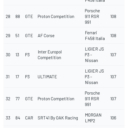
F458 Italia
Porsche
28
88
GTE
Proton Competition
911 RSR
108
991
Ferrari
29
51
GTE
AF Corse
108
F458 Italia
LIGIER JS
Inter Europol
30
13
P3
P3 -
107
Competition
Nissan
LIGIER JS
31
17
P3
ULTIMATE
P3 -
107
Nissan
Porsche
32
77
GTE
Proton Competition
911 RSR
107
991
MORGAN
33
84
CAR
SRT41 By OAK Racing
106
LMP2