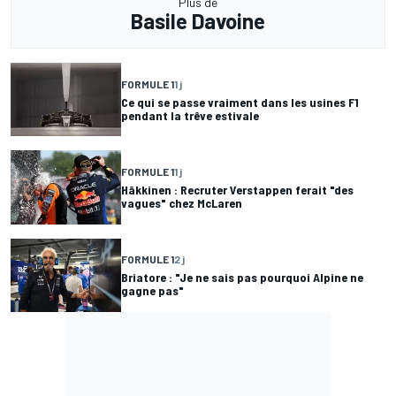
Plus de
Basile Davoine
FORMULE 1
1 j
Ce qui se passe vraiment dans les usines F1
pendant la trêve estivale
FORMULE 1
1 j
Häkkinen : Recruter Verstappen ferait "des
vagues" chez McLaren
FORMULE 1
2 j
Briatore : "Je ne sais pas pourquoi Alpine ne
gagne pas"