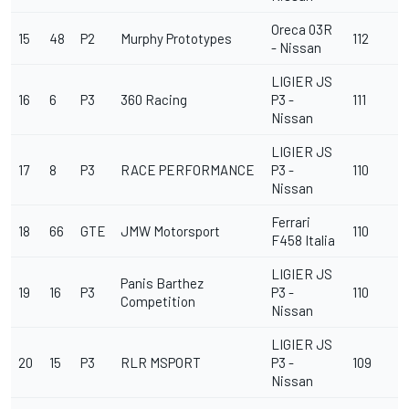
Oreca 03R
15
48
P2
Murphy Prototypes
112
- Nissan
LIGIER JS
16
6
P3
360 Racing
P3 -
111
Nissan
LIGIER JS
17
8
P3
RACE PERFORMANCE
P3 -
110
Nissan
Ferrari
18
66
GTE
JMW Motorsport
110
F458 Italia
LIGIER JS
Panis Barthez
19
16
P3
P3 -
110
Competition
Nissan
LIGIER JS
20
15
P3
RLR MSPORT
P3 -
109
Nissan