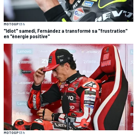
MOTOGP
13 h
"Idiot" samedi, Fernández a transformé sa "frustration"
en "énergie positive"
MOTOGP
13 h