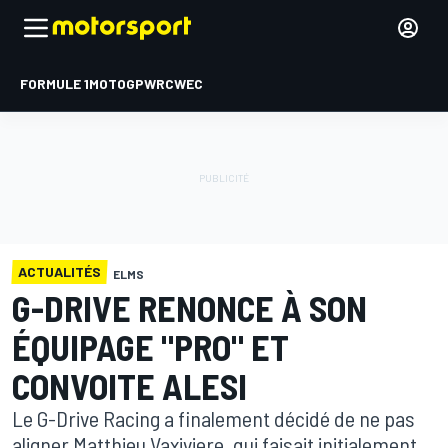
FORMULE 1
MOTOGP
WRC
WEC
ACTUALITÉS
ELMS
G-DRIVE RENONCE À SON
ÉQUIPAGE "PRO" ET
CONVOITE ALESI
Le G-Drive Racing a finalement décidé de ne pas
aligner Matthieu Vaxiviere, qui faisait initialement