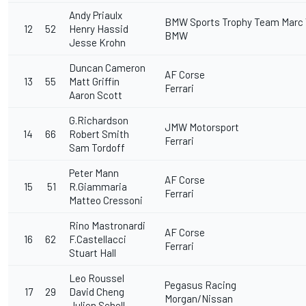
Andy Priaulx
BMW Sports Trophy Team Marc
12
52
Henry Hassid
BMW
Jesse Krohn
Duncan Cameron
AF Corse
13
55
Matt Griffin
Ferrari
Aaron Scott
G.Richardson
JMW Motorsport
14
66
Robert Smith
Ferrari
Sam Tordoff
Peter Mann
AF Corse
15
51
R.Giammaria
Ferrari
Matteo Cressoni
Rino Mastronardi
AF Corse
16
62
F.Castellacci
Ferrari
Stuart Hall
Leo Roussel
Pegasus Racing
17
29
David Cheng
Morgan/Nissan
Julien Schell