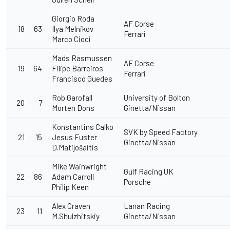
Giorgio Roda
AF Corse
18
63
Ilya Melnikov
Ferrari
Marco Cioci
Mads Rasmussen
AF Corse
19
64
Filipe Barreiros
Ferrari
Francisco Guedes
Rob Garofall
University of Bolton
20
7
Morten Dons
Ginetta/Nissan
Konstantins Calko
SVK by Speed Factory
21
15
Jesus Fuster
Ginetta/Nissan
D.Matijošaitis
Mike Wainwright
Gulf Racing UK
22
86
Adam Carroll
Porsche
Philip Keen
Alex Craven
Lanan Racing
23
11
M.Shulzhitskiy
Ginetta/Nissan