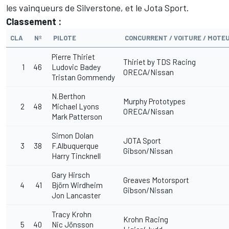
les vainqueurs de Silverstone, et le Jota Sport.
Classement :
CLA
Nº
PILOTE
CONCURRENT / VOITURE / MOTE
Pierre Thiriet
Thiriet by TDS Racing
1
46
Ludovic Badey
ORECA/Nissan
Tristan Gommendy
N.Berthon
Murphy Prototypes
2
48
Michael Lyons
ORECA/Nissan
Mark Patterson
Simon Dolan
JOTA Sport
3
38
F.Albuquerque
Gibson/Nissan
Harry Tincknell
Gary Hirsch
Greaves Motorsport
4
41
Björn Wirdheim
Gibson/Nissan
Jon Lancaster
Tracy Krohn
Krohn Racing
5
40
Nic Jönsson