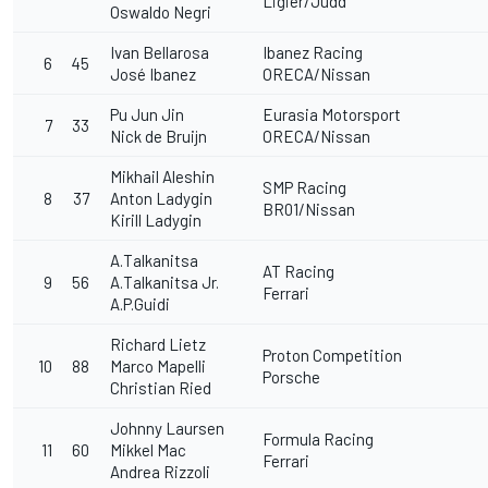
Ligier/Judd
Oswaldo Negri
Ivan Bellarosa
Ibanez Racing
6
45
José Ibanez
ORECA/Nissan
Pu Jun Jin
Eurasia Motorsport
7
33
Nick de Bruijn
ORECA/Nissan
Mikhail Aleshin
SMP Racing
8
37
Anton Ladygin
BR01/Nissan
Kirill Ladygin
A.Talkanitsa
AT Racing
9
56
A.Talkanitsa Jr.
Ferrari
A.P.Guidi
Richard Lietz
Proton Competition
10
88
Marco Mapelli
Porsche
Christian Ried
Johnny Laursen
Formula Racing
11
60
Mikkel Mac
Ferrari
Andrea Rizzoli