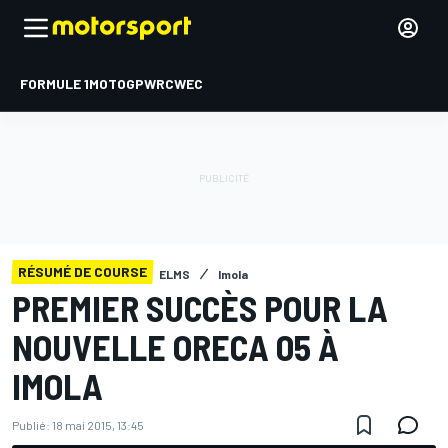
FORMULE 1
MOTOGP
WRC
WEC
RÉSUMÉ DE COURSE
ELMS
Imola
PREMIER SUCCÈS POUR LA
NOUVELLE ORECA 05 À
IMOLA
Publié:
18 mai 2015, 13:45