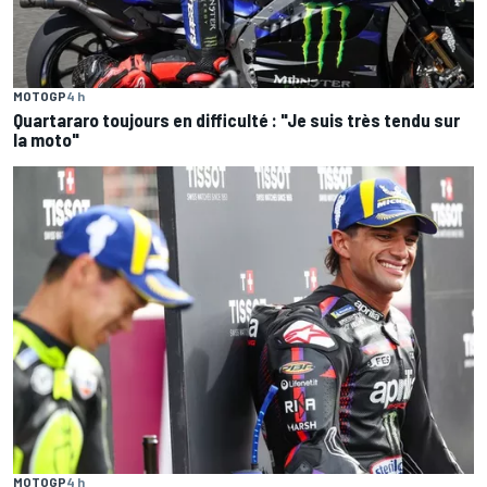
MOTOGP
4 h
Quartararo toujours en difficulté : "Je suis très tendu sur
la moto"
MOTOGP
4 h