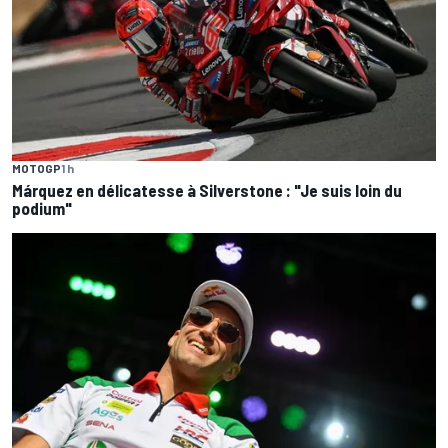
MOTOGP
1 h
Márquez en délicatesse à Silverstone : "Je suis loin du
podium"