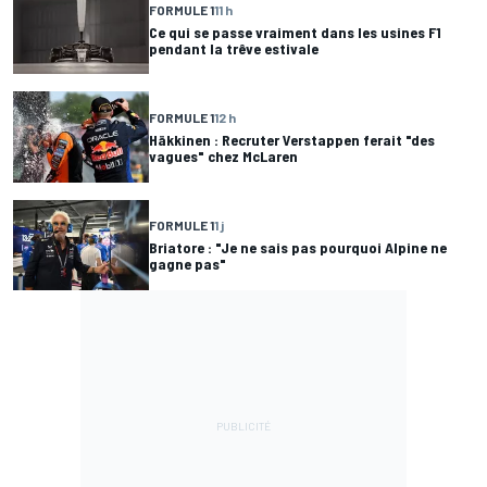
FORMULE 1
11 h
Ce qui se passe vraiment dans les usines F1
pendant la trêve estivale
FORMULE 1
12 h
Häkkinen : Recruter Verstappen ferait "des
vagues" chez McLaren
FORMULE 1
1 j
Briatore : "Je ne sais pas pourquoi Alpine ne
gagne pas"