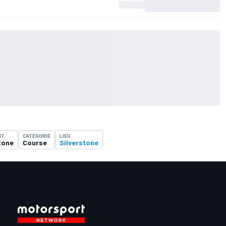
NT
CATÉGORIE
LIEU
tone
Course
Silverstone