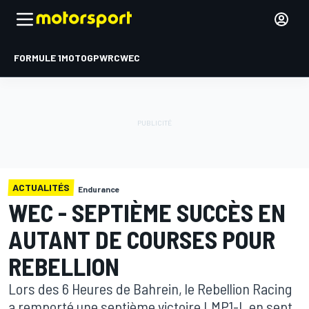
FORMULE 1
MOTOGP
WRC
WEC
ACTUALITÉS
Endurance
WEC - SEPTIÈME SUCCÈS EN
AUTANT DE COURSES POUR
REBELLION
Lors des 6 Heures de Bahrein, le Rebellion Racing
a remporté une septième victoire LMP1-L en sept