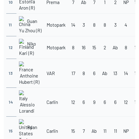
Prema
7
Ab
7
1
2
NP
13
10
Aron (R)
Guan
Motopark
14
3
8
8
3
4
11
11
Yu Zhou (R)
Niko
Motopark
8
16
15
2
Ab
8
19
12
Kari (R)
VAR
17
8
6
Ab
13
14
12
13
Anthoine
Hubert (R)
Carlin
12
6
9
6
6
12
10
14
Alessio
Lorandi
Ryan
Carlin
15
7
Ab
11
11
NP
7
15