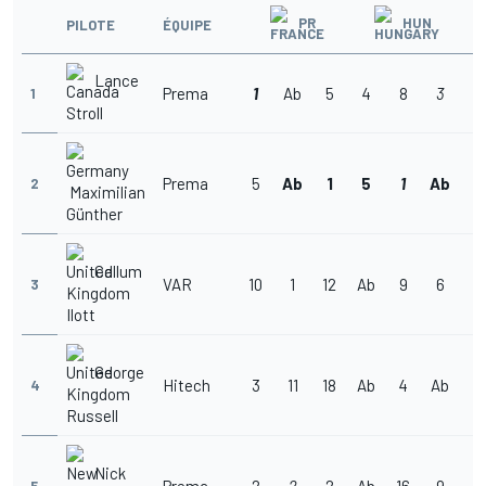
PR
HUN
PILOTE
ÉQUIPE
Lance
Prema
1
Ab
5
4
8
3
9
1
Stroll
Prema
5
Ab
1
5
1
Ab
3
2
Maximilian
Günther
Callum
VAR
10
1
12
Ab
9
6
5
3
Ilott
George
Hitech
3
11
18
Ab
4
Ab
4
4
Russell
Nick