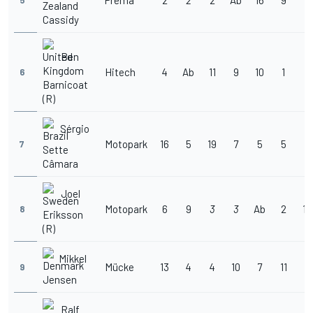
Prema
2
2
2
Ab
16
9
2
5
Cassidy
Ben
Hitech
4
Ab
11
9
10
1
1
6
Barnicoat
(R)
Sérgio
Motopark
16
5
19
7
5
5
8
7
Sette
Câmara
Joel
Motopark
6
9
3
3
Ab
2
14
8
Eriksson
(R)
Mikkel
Mücke
13
4
4
10
7
11
6
9
Jensen
Ralf