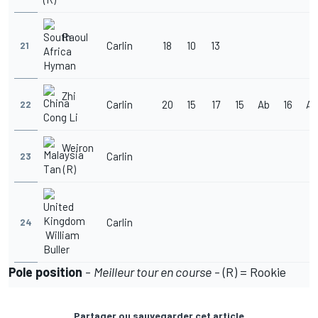
Raoul
Carlin
18
10
13
21
Hyman
Zhi
Carlin
20
15
17
15
Ab
16
Ab
22
Cong Li
Weiron
Carlin
23
Tan (R)
Carlin
24
William
Buller
Pole position
-
Meilleur tour en course
- (R) = Rookie
Partager ou sauvegarder cet article