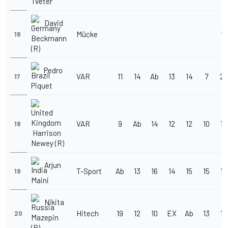
Tveter
David
Mücke
17
16
Beckmann
(R)
Pedro
VAR
11
14
Ab
13
14
7
20
17
Piquet
VAR
9
Ab
14
12
12
10
15
18
Harrison
Newey (R)
Arjun
T-Sport
Ab
13
16
14
15
15
18
19
Maini
Nikita
Hitech
19
12
10
EX
Ab
13
16
20
Mazepin
(R)