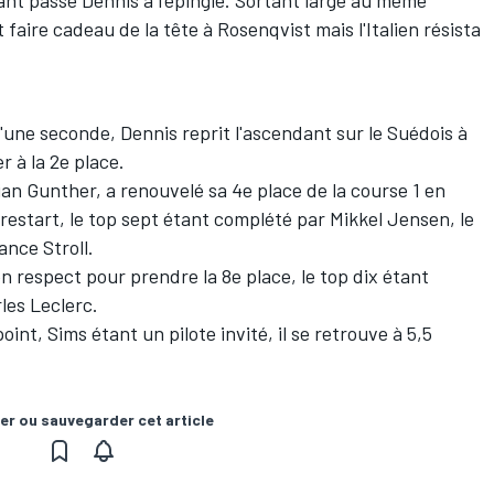
ant passé Dennis à l'épingle. Sortant large au même
it faire cadeau de la tête à Rosenqvist mais l'Italien résista
d'une seconde, Dennis reprit l'ascendant sur le Suédois à
r à la 2e place.
an Gunther, a renouvelé sa 4e place de la course 1 en
estart, le top sept étant complété par Mikkel Jensen, le
ance Stroll.
 respect pour prendre la 8e place, le top dix étant
es Leclerc.
t, Sims étant un pilote invité, il se retrouve à 5,5
er ou sauvegarder cet article