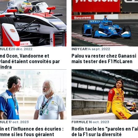
ULE E
20 déc. 2022
INDYCAR
14 sept. 2022
nd Ocon, Vandoorne et
Palou va rester chez Ganassi
land étaient convoités par
mais tester des F1 McLaren
indra
ULE 1
7 oct. 2023
FORMULE 1
6 oct. 2023
n et l'influence des écuries :
Rodin tacle les "paroles en l'a
mme si les fous géraient
de la F1 sur la diversité