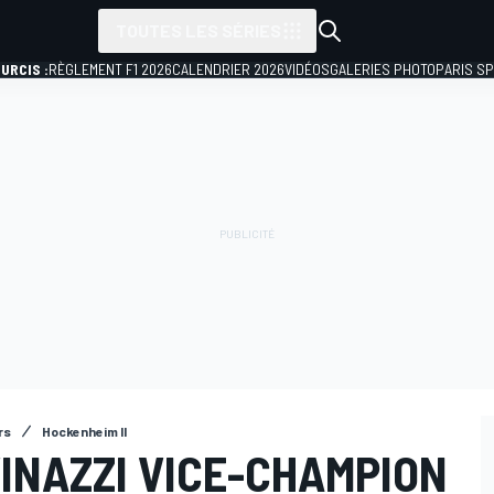
TOUTES LES SÉRIES
URCIS :
RÈGLEMENT F1 2026
CALENDRIER 2026
VIDÉOS
GALERIES PHOTO
PARIS S
rs
Hockenheim II
VINAZZI VICE-CHAMPION