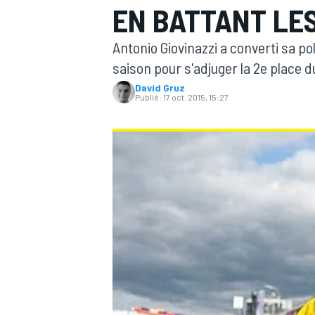
EN BATTANT LE
Antonio Giovinazzi a converti sa po
saison pour s'adjuger la 2e place 
David Gruz
Publié:
17 oct. 2015, 15:27
MOTOGP