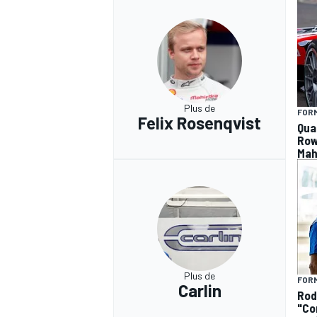
Plus de
FORM
Felix Rosenqvist
Qua
Row
Mah
Plus de
FORM
Carlin
Rodi
"Co